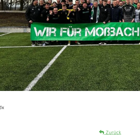
dx
Zurück