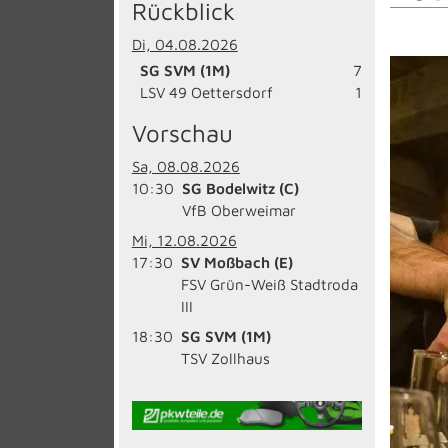
Rückblick
Di, 04.08.2026
SG SVM (1M)
7
LSV 49 Oettersdorf
1
Vorschau
Sa, 08.08.2026
10:30
SG Bodelwitz (C)
VfB Oberweimar
Mi, 12.08.2026
17:30
SV Moßbach (E)
FSV Grün-Weiß Stadtroda
III
18:30
SG SVM (1M)
TSV Zollhaus