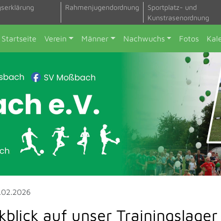
gserklärung
Rahmenjugendordnung
Sportplatz- und
Kunstrasenordnung
Startseite
Verein
Männer
Nachwuchs
Fotos
Kal
.02.2026
blick auf unser Trainingslager 