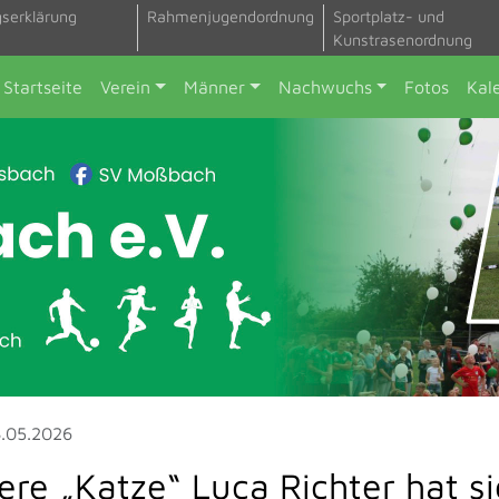
gserklärung
Rahmenjugendordnung
Sportplatz- und
Kunstrasenordnung
Startseite
Verein
Männer
Nachwuchs
Fotos
Kal
.05.2026
ere „Katze“ Luca Richter hat s