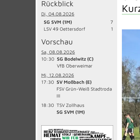
Rückblick
Kurz
Di, 04.08.2026
SG SVM (1M)
7
LSV 49 Oettersdorf
1
Vorschau
Sa, 08.08.2026
10:30
SG Bodelwitz (C)
VfB Oberweimar
Mi, 12.08.2026
17:30
SV Moßbach (E)
FSV Grün-Weiß Stadtroda
III
18:30
TSV Zollhaus
SG SVM (1M)