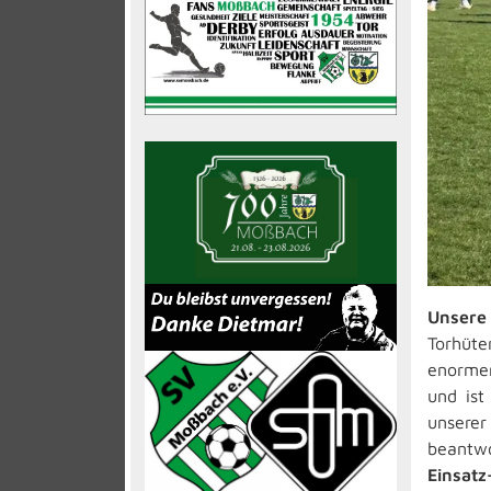
Unsere
Torhüte
enormer
und ist
unsere
beantw
Einsatz