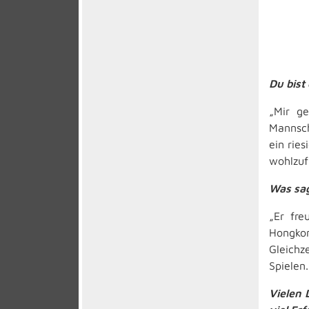
Du bist
„Mir g
Mannsch
ein rie
wohlzufü
Was sag
„Er fre
Hongkon
Gleichz
Spielen.
Vielen 