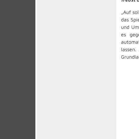
„Auf so
das Spi
und Umg
es geg
automat
lassen.
Grundla