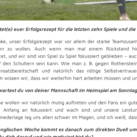
tet(e) euer Erfolgsrezept für die letzten zehn Spiele und die
nke, unser Erfolgsrezept war vor allem der starke Teamzusam
en zu wollen. Auch wenn man mal einem Rückstand hint
tet, und wir sind von Spiel zu Spiel fokussiert geblieben – a
f den Schultern sein kann. Wie man z. B. gegen Rothenstein
nsatzbereitschaft und natürlich das nötige Selbstvertra
m wissen wir, dass wir weiterhin hart arbeiten müssen und un
artest du von deiner Mannschaft im Heimspiel am Sonnta
e wollen wir natürlich mutig auftreten und den Fans ein gute
 Anfang an fokussiert und wach sind und unsere Leistun
lniederlage lag uns allen schwer im Magen, und ich weiß, das
englischen Woche kommt es danach zum direkten Duell um 
du dich darauf und wie motiviert bist du?