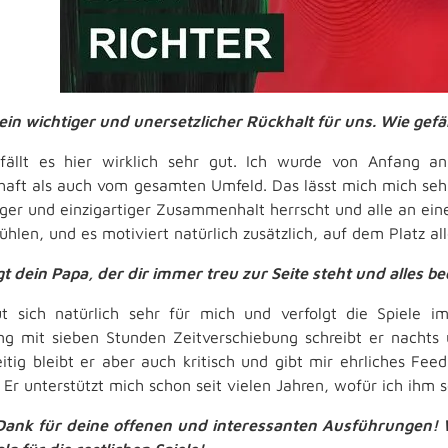
 ein wichtiger und unersetzlicher Rückhalt für uns. Wie gefäll
efällt es hier wirklich sehr gut. Ich wurde von Anfang
aft als auch vom gesamten Umfeld. Das lässt mich mich sehr
siger und einzigartiger Zusammenhalt herrscht und alle an ein
hlen, und es motiviert natürlich zusätzlich, auf dem Platz al
t dein Papa, der dir immer treu zur Seite steht und alles b
ut sich natürlich sehr für mich und verfolgt die Spiele i
g mit sieben Stunden Zeitverschiebung schreibt er nachts 
eitig bleibt er aber auch kritisch und gibt mir ehrliches Fe
 Er unterstützt mich schon seit vielen Jahren, wofür ich ihm 
Dank für deine offenen und interessanten Ausführungen!