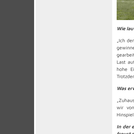
Wie lau
„Ich de
gewinn
gearbei
Last au
hohe Ei
Trotzde
Was erw
„Zuhaus
wir von
Hinspie
In der 
freust 