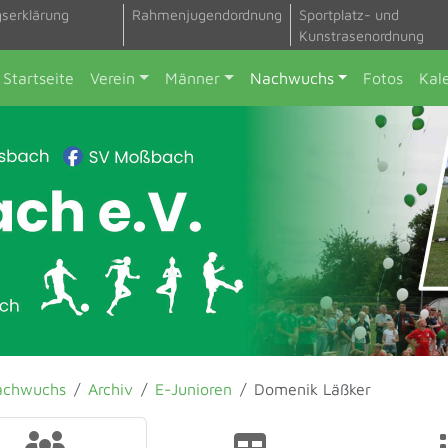
gserklärung
Rahmenjugendordnung
Sportplatz- und
Kunstrasenordnung
Startseite
Verein
Männer
Nachwuchs
Fotos
Kal
achwuchs
Archiv
E-Junioren
Domenik Läßker