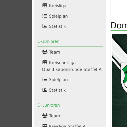
Kreisliga
Spielplan
Dom
Statistik
C-Junioren
Team
Kreisoberliga
Qualifikationsrunde Staffel A
Spielplan
Statistik
D-Junioren
Team
Kreisliga Staffel A