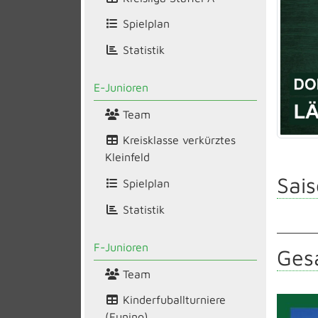
Spielplan
Statistik
E-Junioren
Team
Kreisklasse verkürztes
Kleinfeld
Sais
Spielplan
Statistik
F-Junioren
Gesa
Team
Kinderfuballturniere
(Funino)