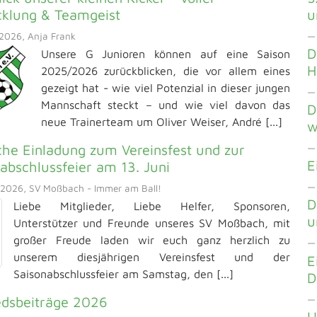
cklung & Teamgeist
u
2026, Anja Frank
— 
D
Unsere G Junioren können auf eine Saison
H
2025/2026 zurückblicken, die vor allem eines
gezeigt hat - wie viel Potenzial in dieser jungen
—
Mannschaft steckt – und wie viel davon das
D
neue Trainerteam um Oliver Weiser, André [...]
w
che Einladung zum Vereinsfest und zur
—
E
abschlussfeier am 13. Juni
— 
2026, SV Moßbach - Immer am Ball!
D
Liebe Mitglieder, Liebe Helfer, Sponsoren,
u
Unterstützer und Freunde unseres SV Moßbach, mit
großer Freude laden wir euch ganz herzlich zu
—
unserem diesjährigen Vereinsfest und der
E
Saisonabschlussfeier am Samstag, den [...]
D
— 
edsbeiträge 2026
U