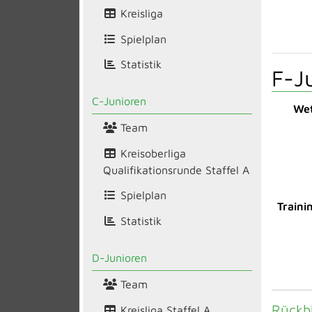
Kreisliga
Spielplan
Statistik
F-J
C-Junioren
Wet
Team
Kreisoberliga
Qualifikationsrunde Staffel A
Spielplan
Traini
Statistik
D-Junioren
Team
Rückbl
Kreisliga Staffel A