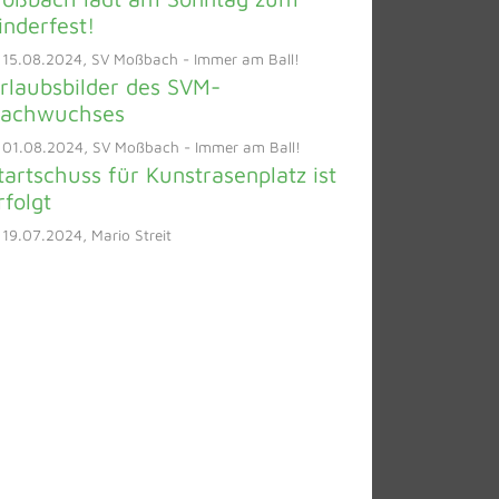
inderfest!
 15.08.2024, SV Moßbach - Immer am Ball!
rlaubsbilder des SVM-
achwuchses
 01.08.2024, SV Moßbach - Immer am Ball!
tartschuss für Kunstrasenplatz ist
rfolgt
19.07.2024, Mario Streit