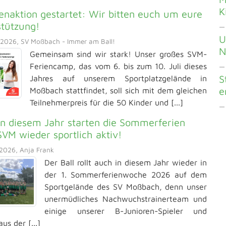
K
naktion gestartet: Wir bitten euch um eure
stützung!
—
U
2026, SV Moßbach - Immer am Ball!
N
Gemeinsam sind wir stark! Unser großes SVM-
Feriencamp, das vom 6. bis zum 10. Juli dieses
—
S
Jahres auf unserem Sportplatzgelände in
e
Moßbach stattfindet, soll sich mit dem gleichen
Teilnehmerpreis für die 50 Kinder und [...]
— 
n diesem Jahr starten die Sommerferien
VM wieder sportlich aktiv!
2026, Anja Frank
Der Ball rollt auch in diesem Jahr wieder in
der 1. Sommerferienwoche 2026 auf dem
Sportgelände des SV Moßbach, denn unser
unermüdliches Nachwuchstrainerteam und
einige unserer B-Junioren-Spieler und
aus der [...]