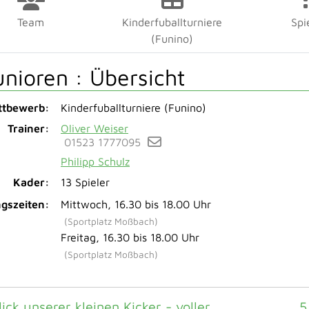
Team
Kinderfuballturniere
Spi
(Funino)
unioren :
Übersicht
tbewerb:
Kinderfuballturniere (Funino)
Trainer:
Oliver Weiser
01523 1777095
Philipp Schulz
Kader:
13 Spieler
ngszeiten:
Mittwoch, 16.30 bis 18.00 Uhr
(Sportplatz Moßbach)
Freitag, 16.30 bis 18.00 Uhr
(Sportplatz Moßbach)
ick unserer kleinen Kicker - voller
5