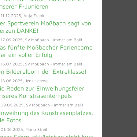
nserer F-Junioren
11.12.2025, Anja Frank
er Sportverein Moßbach sagt von
erzen DANKE!
 17.09.2025, SV Moßbach - Immer am Ball!
as fünfte Moßbacher Feriencamp
ar ein voller Erfolg
 16.07.2025, SV Moßbach - Immer am Ball!
in Bilderalbum der Extraklasse!
13.06.2025, Jens Herzog
ie Reden zur Einweihungsfeier
nseres Kunstrasentempels
 09.06.2025, SV Moßbach - Immer am Ball!
inweihung des Kunstrasenplatzes.
ie Fotos.
01.06.2025, Mario Streit
nser Schmuckkästchen steht kurz