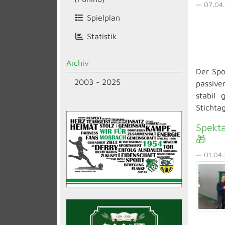
— 07.04.
Spielplan
Statistik
Archiv
Der Spo
2003 - 2025
passive
stabil 
Stichtag
Spekt
🎁
— 01.04.