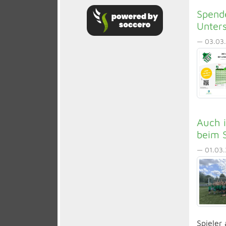
Spende
Unter
— 03.03.
Auch i
beim S
— 01.03.
Spieler 