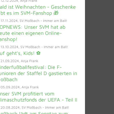
12.12.2024, Anja Frank
ald ist Weihnachten - Geschenke
ibt es im SVM-Fanshop 🎁
17.11.2024, SV Moßbach - Immer am Ball!
OPNEWS: Unser SVM hat ab
eute einen eigenen Online-
anshop!
 13.10.2024, SV Moßbach - Immer am Ball!
uf geht's, Kids! ⚽️
21.09.2024, Anja Frank
inderfußballfestival: Die F-
unioren der Staffel D gastierten in
oßbach
 05.09.2024, Anja Frank
nser SVM profitiert vom
limaschutzfonds der UEFA - Teil II
 20.08.2024, SV Moßbach - Immer am Ball!
oßbach lädt am Sonntag zum