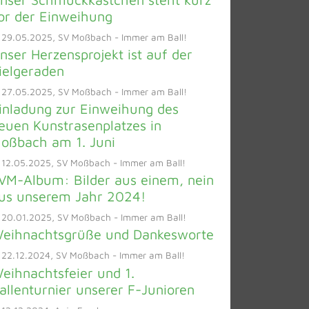
or der Einweihung
 29.05.2025, SV Moßbach - Immer am Ball!
nser Herzensprojekt ist auf der
ielgeraden
 27.05.2025, SV Moßbach - Immer am Ball!
inladung zur Einweihung des
euen Kunstrasenplatzes in
oßbach am 1. Juni
 12.05.2025, SV Moßbach - Immer am Ball!
VM-Album: Bilder aus einem, nein
us unserem Jahr 2024!
 20.01.2025, SV Moßbach - Immer am Ball!
eihnachtsgrüße und Dankesworte
 22.12.2024, SV Moßbach - Immer am Ball!
eihnachtsfeier und 1.
allenturnier unserer F-Junioren