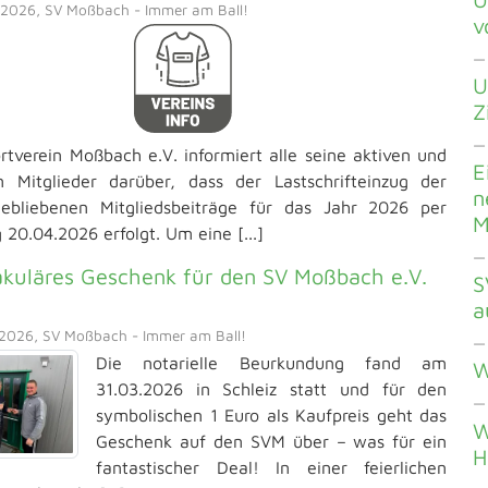
2026, SV Moßbach - Immer am Ball!
v
—
U
Z
—
rtverein Moßbach e.V. informiert alle seine aktiven und
E
n Mitglieder darüber, dass der Lastschrifteinzug der
n
gebliebenen Mitgliedsbeiträge für das Jahr 2026 per
M
 20.04.2026 erfolgt. Um eine [...]
—
akuläres Geschenk für den SV Moßbach e.V.
S
a
2026, SV Moßbach - Immer am Ball!
—
Die notarielle Beurkundung fand am
W
31.03.2026 in Schleiz statt und für den
—
symbolischen 1 Euro als Kaufpreis geht das
W
Geschenk auf den SVM über – was für ein
H
fantastischer Deal! In einer feierlichen