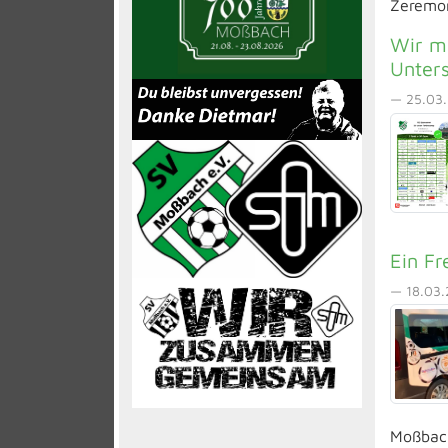
Zeremoni
Wir m
Unter
— 25.03.
Ein Fr
— 18.03.
Moßbach