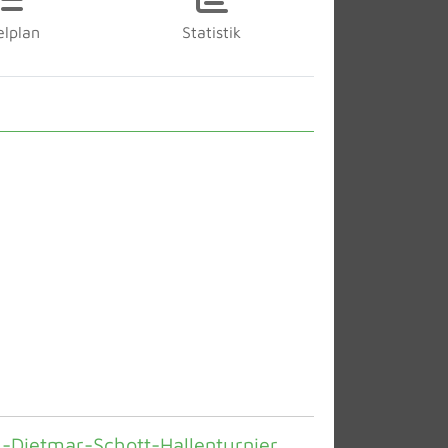
elplan
Statistik
.-Dietmar-Schott-Hallenturnier