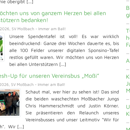
— 
e übergibt [...]
B
öchten uns von ganzem Herzen bei allen
g
stützern bedanken!
— 
2026, SV Moßbach - Immer am Ball!
T
Unsere Spendentafel ist voll! Es war wirklich
h
beeindruckend: Ganze drei Wochen dauerte es, bis
F
alle 100 Felder unserer digitalen Sponsino-Tafel
—
restlos gefüllt waren. Wir möchten uns von Herzen
A
bei allen Unterstützern [...]
— 
esh-Up für unseren Vereinsbus „Moßi”
K
J
2026, SV Moßbach - Immer am Ball!
M
Schaut mal, wer hier zu sehen ist! Das sind
die beiden waschechten Moßbacher Jungs
—
Chris Hammerschmidt und Justin Körner.
U
Sie präsentieren den Relaunch unseres
K
Vereinsbusses und unser Leitmotiv "Wir für
—
". Wir [...]
M