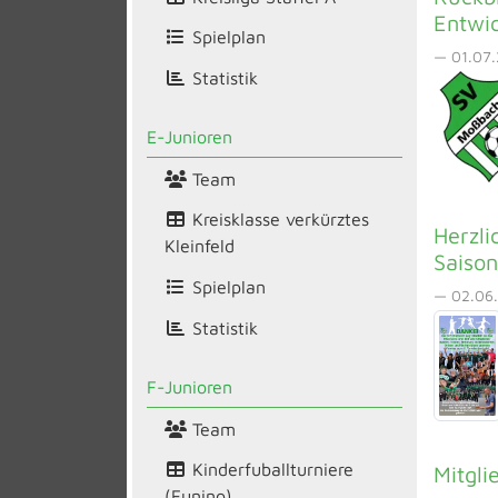
Entwi
Spielplan
— 01.07.
Statistik
E-Junioren
Team
Kreisklasse verkürztes
Herzli
Kleinfeld
Saison
Spielplan
— 02.06.
Statistik
F-Junioren
Team
Kinderfuballturniere
Mitgli
(Funino)