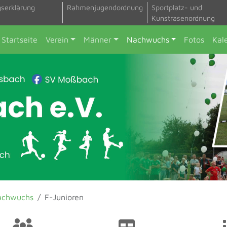
gserklärung
Rahmenjugendordnung
Sportplatz- und
Kunstrasenordnung
Startseite
Verein
Männer
Nachwuchs
Fotos
Kal
achwuchs
F-Junioren