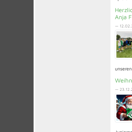
Herzli
Anja F
— 12.02.
unseren 
Weihn
— 23.12.