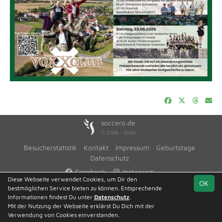
soccero.de
© 2006 - 2026
Besucherstatistik
Kontakt
Impressum
Geburtstage
Datenschutz
Facebook
Instagram
Diese Webseite verwendet Cookies, um Dir den
OK
bestmöglichen Service bieten zu können. Entsprechende
Informationen findest Du unter
Datenschutz
.
Mit der Nutzung der Webseite erklärst Du Dich mit der
Team
Kreisliga,
Spielplan
Statistik
Verwendung von Cookies einverstanden.
Staffel C