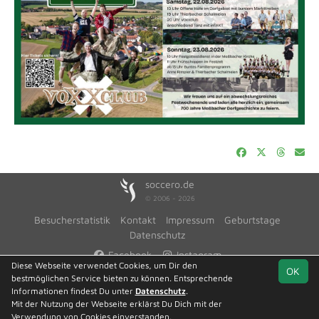
soccero.de
© 2006 - 2026
Besucherstatistik
Kontakt
Impressum
Geburtstage
Datenschutz
Facebook
Instagram
Diese Webseite verwendet Cookies, um Dir den
OK
bestmöglichen Service bieten zu können. Entsprechende
Informationen findest Du unter
Datenschutz
.
Mit der Nutzung der Webseite erklärst Du Dich mit der
Team
Kreisliga,
Spielplan
Statistik
Verwendung von Cookies einverstanden.