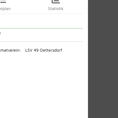
elplan
Statistik
d
imatverein:
LSV 49 Oettersdorf