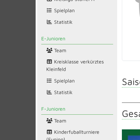
Spielplan
Statistik
E-Junioren
Team
Kreisklasse verkürztes
Kleinfeld
Sais
Spielplan
Statistik
F-Junioren
Gesa
Team
Kinderfuballturniere
(Funino)