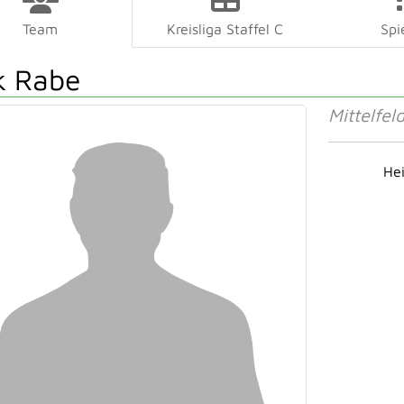
Team
Kreisliga Staffel C
Spi
k Rabe
Mittelfel
He