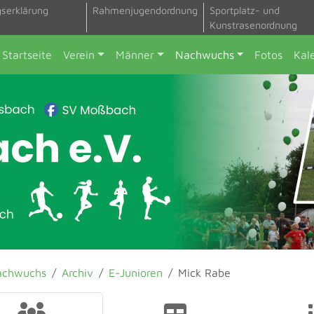
gserklärung
Rahmenjugendordnung
Sportplatz- und
Kunstrasenordnung
Startseite
Verein
Männer
Nachwuchs
Fotos
Kal
achwuchs
Archiv
E-Junioren
Mick Rabe