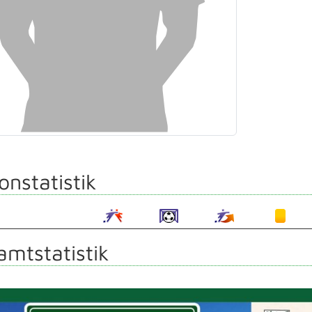
onstatistik
mtstatistik