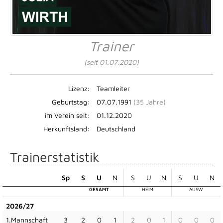
Trainer
(seit 01.07.2020)
Lizenz:
Teamleiter
Geburtstag:
07.07.1991
(35 Jahre)
im Verein seit:
01.12.2020
Herkunftsland:
Deutschland
Trainerstatistik
Sp
S
U
N
S
U
N
S
U
N
GESAMT
HEIM
AUSW
2026/27
1.Mannschaft
3
2
0
1
2
0
1
0
0
0