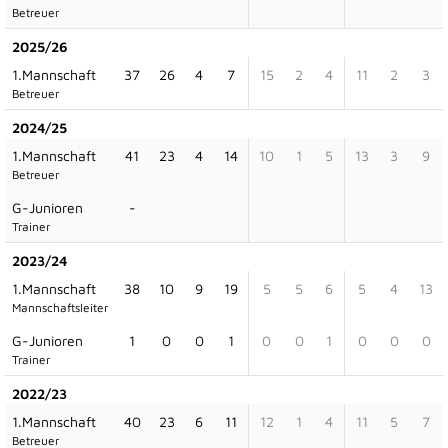
Betreuer
2025/26
1.Mannschaft
37
26
4
7
15
2
4
11
2
3
Betreuer
2024/25
1.Mannschaft
41
23
4
14
10
1
5
13
3
9
Betreuer
G-Junioren
-
Trainer
2023/24
1.Mannschaft
38
10
9
19
5
5
6
5
4
13
Mannschaftsleiter
G-Junioren
1
0
0
1
0
0
1
0
0
0
Trainer
2022/23
1.Mannschaft
40
23
6
11
12
1
4
11
5
7
Betreuer