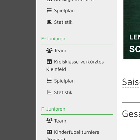
Spielplan
Statistik
E-Junioren
Team
Kreisklasse verkürztes
Kleinfeld
Sais
Spielplan
Statistik
F-Junioren
Gesa
Team
Kinderfuballturniere
(Funino)