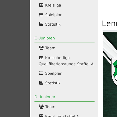
Kreisliga
Spielplan
Len
Statistik
C-Junioren
Team
Kreisoberliga
Qualifikationsrunde Staffel A
Spielplan
Statistik
D-Junioren
Team
Kreisliga Staffel A