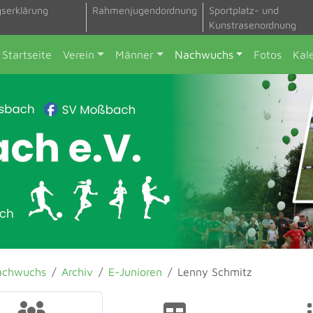
gserklärung
Rahmenjugendordnung
Sportplatz- und
Kunstrasenordnung
Startseite
Verein
Männer
Nachwuchs
Fotos
Kal
achwuchs
Archiv
E-Junioren
Lenny Schmitz