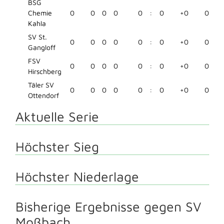
BSG
Chemie
0
0
0
0
0
:
0
+0
0
Kahla
SV St.
0
0
0
0
0
:
0
+0
0
Gangloff
FSV
0
0
0
0
0
:
0
+0
0
Hirschberg
Täler SV
0
0
0
0
0
:
0
+0
0
Ottendorf
Aktuelle Serie
Höchster Sieg
Höchster Niederlage
Bisherige Ergebnisse gegen SV
Moßbach