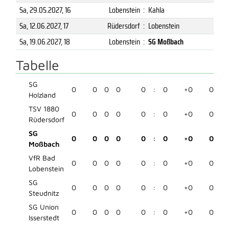
Sa, 29.05.2027
, 16
Lobenstein
:
Kahla
Sa, 12.06.2027
, 17
Rüdersdorf
:
Lobenstein
Sa, 19.06.2027
, 18
Lobenstein
:
SG Moßbach
Tabelle
SG
0
0
0
0
0
:
0
+0
0
Holzland
TSV 1880
0
0
0
0
0
:
0
+0
0
Rüdersdorf
SG
0
0
0
0
0
:
0
+0
0
Moßbach
VfR Bad
0
0
0
0
0
:
0
+0
0
Lobenstein
SG
0
0
0
0
0
:
0
+0
0
Steudnitz
SG Union
0
0
0
0
0
:
0
+0
0
Isserstedt