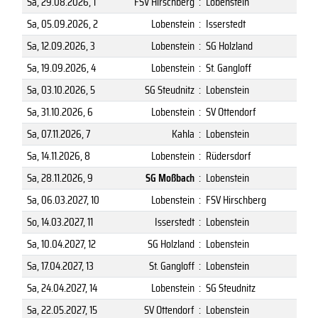
Sa, 29.08.2026
, 1
FSV Hirschberg
:
Lobenstein
Sa, 05.09.2026
, 2
Lobenstein
:
Isserstedt
Sa, 12.09.2026
, 3
Lobenstein
:
SG Holzland
Sa, 19.09.2026
, 4
Lobenstein
:
St. Gangloff
Sa, 03.10.2026
, 5
SG Steudnitz
:
Lobenstein
Sa, 31.10.2026
, 6
Lobenstein
:
SV Ottendorf
Sa, 07.11.2026
, 7
Kahla
:
Lobenstein
Sa, 14.11.2026
, 8
Lobenstein
:
Rüdersdorf
Sa, 28.11.2026
, 9
SG Moßbach
:
Lobenstein
Sa, 06.03.2027
, 10
Lobenstein
:
FSV Hirschberg
So, 14.03.2027
, 11
Isserstedt
:
Lobenstein
Sa, 10.04.2027
, 12
SG Holzland
:
Lobenstein
Sa, 17.04.2027
, 13
St. Gangloff
:
Lobenstein
Sa, 24.04.2027
, 14
Lobenstein
:
SG Steudnitz
Sa, 22.05.2027
, 15
SV Ottendorf
:
Lobenstein