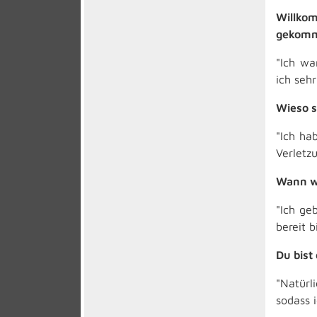
Willko
gekomm
"Ich wa
ich seh
Wieso s
"Ich ha
Verletz
Wann wi
"Ich ge
bereit b
Du bist
"Natürl
sodass i