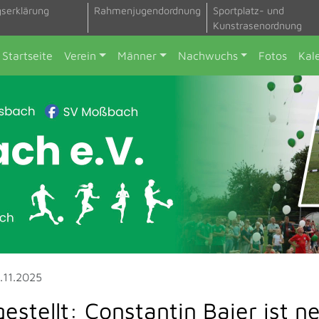
gserklärung
Rahmenjugendordnung
Sportplatz- und
Kunstrasenordnung
Startseite
Verein
Männer
Nachwuchs
Fotos
Kal
.11.2025
gestellt: Constantin Baier ist 