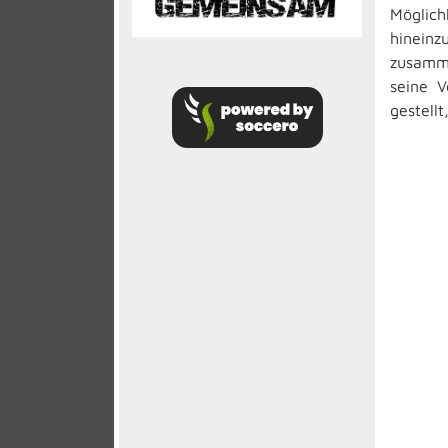
Möglic
hinein
zusamme
seine V
gestell