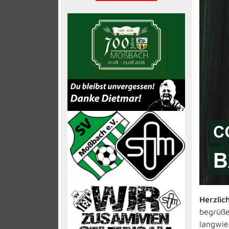
Herzli
begrüße
langwie