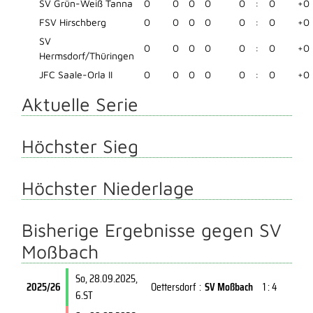
SV Grün-Weiß Tanna
0
0
0
0
0
:
0
+0
FSV Hirschberg
0
0
0
0
0
:
0
+0
SV
0
0
0
0
0
:
0
+0
Hermsdorf/Thüringen
JFC Saale-Orla II
0
0
0
0
0
:
0
+0
Aktuelle Serie
Höchster Sieg
Höchster Niederlage
Bisherige Ergebnisse gegen SV
Moßbach
So, 28.09.2025
,
2025/26
Oettersdorf
:
SV Moßbach
1 : 4
6.ST