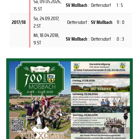
Sa, 09.05.2026
,
SV Moßbach
:
Oettersdorf
1 : 5
15.ST
So, 24.09.2017
,
2017/18
Oettersdorf
:
SV Moßbach
11 : 0
2.ST
Mi, 18.04.2018
,
SV Moßbach
:
Oettersdorf
0 : 3
9.ST