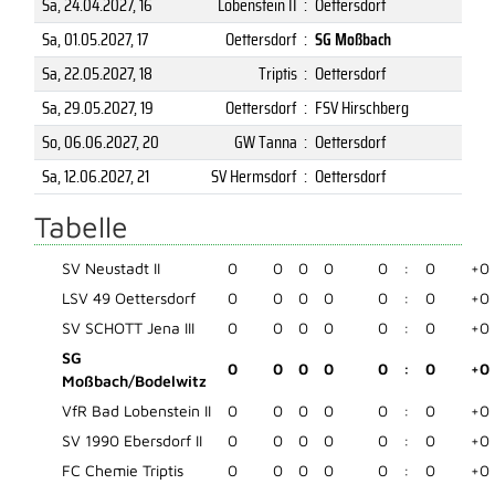
Sa, 24.04.2027
, 16
Lobenstein II
:
Oettersdorf
Sa, 01.05.2027
, 17
Oettersdorf
:
SG Moßbach
Sa, 22.05.2027
, 18
Triptis
:
Oettersdorf
Sa, 29.05.2027
, 19
Oettersdorf
:
FSV Hirschberg
So, 06.06.2027
, 20
GW Tanna
:
Oettersdorf
Sa, 12.06.2027
, 21
SV Hermsdorf
:
Oettersdorf
Tabelle
SV Neustadt II
0
0
0
0
0
:
0
+0
LSV 49 Oettersdorf
0
0
0
0
0
:
0
+0
SV SCHOTT Jena III
0
0
0
0
0
:
0
+0
SG
0
0
0
0
0
:
0
+0
Moßbach/Bodelwitz
VfR Bad Lobenstein II
0
0
0
0
0
:
0
+0
SV 1990 Ebersdorf II
0
0
0
0
0
:
0
+0
FC Chemie Triptis
0
0
0
0
0
:
0
+0