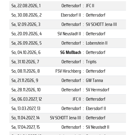
Sa, 22.08.2026
, 1
Oettersdorf
:
JFC II
So, 30.08.2026
, 2
Ebersdorf II
:
Oettersdorf
Sa, 12.09.2026
, 3
Oettersdorf
:
SV SCHOTT Jena III
So, 20.09.2026
, 4
SV Neustadt II
:
Oettersdorf
Sa, 26.09.2026
, 5
Oettersdorf
:
Lobenstein II
So, 04.10.2026
, 6
SG Moßbach
:
Oettersdorf
Sa, 31.10.2026
, 7
Oettersdorf
:
Triptis
So, 08.11.2026
, 8
FSV Hirschberg
:
Oettersdorf
Sa, 21.11.2026
, 9
Oettersdorf
:
GW Tanna
Sa, 28.11.2026
, 10
Oettersdorf
:
SV Hermsdorf
Sa, 06.03.2027
, 12
JFC II
:
Oettersdorf
Sa, 13.03.2027
, 13
Oettersdorf
:
Ebersdorf II
So, 11.04.2027
, 14
SV SCHOTT Jena III
:
Oettersdorf
Sa, 17.04.2027
, 15
Oettersdorf
:
SV Neustadt II