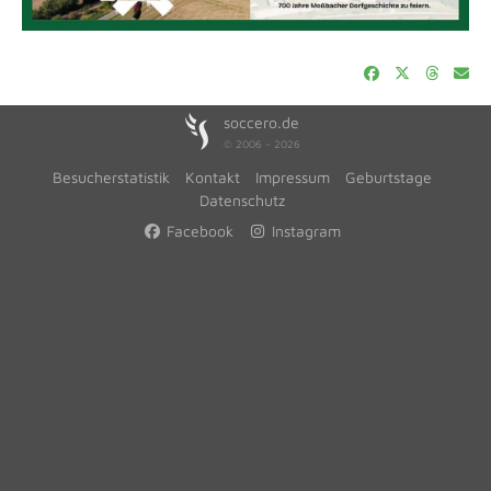
soccero.de
© 2006 - 2026
Besucherstatistik
Kontakt
Impressum
Geburtstage
Datenschutz
Facebook
Instagram