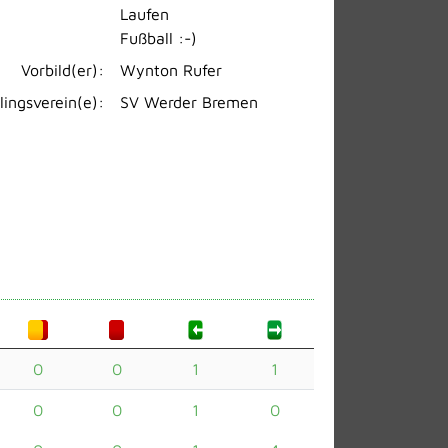
Laufen
Fußball :-)
Vorbild(er):
Wynton Rufer
lingsverein(e):
SV Werder Bremen
0
0
1
1
0
0
1
0