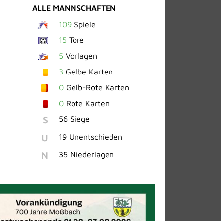
ALLE MANNSCHAFTEN
109
Spiele
15
Tore
5
Vorlagen
3
Gelbe Karten
0
Gelb-Rote Karten
0
Rote Karten
S
56 Siege
U
19 Unentschieden
N
35 Niederlagen