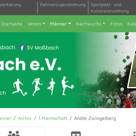
gserklärung
Rahmenjugendordnung
Sportplatz- und
Kunstrasenordnung
Startseite
Verein
Männer
Nachwuchs
Fotos
Kal
änner
Archiv
1.Mannschaft
Andre Zwingelberg