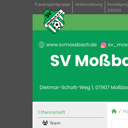
Frauensportgruppe
Vereinssatzung
Einwilligun
DSGVO
M
1.Mannschaft
Team