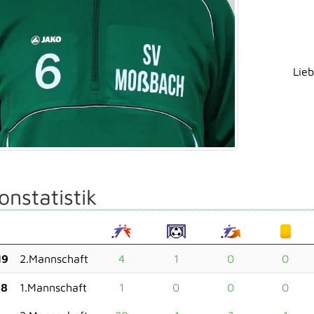
Lieb
onstatistik
19
2.Mannschaft
4
1
0
0
18
1.Mannschaft
1
0
0
0