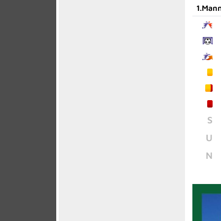
1.Mann
S
U
N