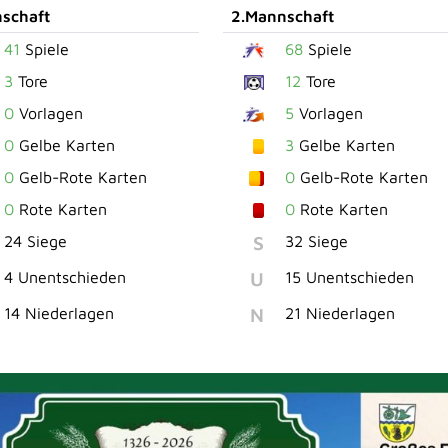
schaft
2.Mannschaft
41
Spiele
68
Spiele
3
Tore
12
Tore
0
Vorlagen
5
Vorlagen
0
Gelbe Karten
3
Gelbe Karten
0
Gelb-Rote Karten
0
Gelb-Rote Karten
0
Rote Karten
0
Rote Karten
S
24 Siege
32 Siege
U
4 Unentschieden
15 Unentschieden
N
14 Niederlagen
21 Niederlagen