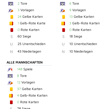
2
Tore
6
Tore
3
Vorlagen
9
Vorlagen
24
Gelbe Karten
13
Gelbe Karten
1
Gelb-Rote Karte
3
Gelb-Rote Karten
0
Rote Karten
0
Rote Karten
S
60 Siege
S
18 Siege
U
25 Unentschieden
U
10 Unentschieden
N
43 Niederlagen
N
10 Niederlagen
ALLE MANNSCHAFTEN
148
Spiele
8
Tore
12
Vorlagen
37
Gelbe Karten
4
Gelb-Rote Karten
0
Rote Karten
S
78 Siege