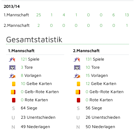
2013/14
1.Mannschaft
25
1
4
1
0
0
6
13
2.Mannschaft
2
0
0
0
0
0
0
1
Gesamtstatistik
1.Mannschaft
2.Mannschaft
121
Spiele
131
Spiele
3
Tore
10
Tore
8
Vorlagen
15
Vorlagen
10
Gelbe Karten
12
Gelbe Karten
0
Gelb-Rote Karten
0
Gelb-Rote Karten
0
Rote Karten
0
Rote Karten
S
64 Siege
S
56 Siege
U
23 Unentschieden
U
26 Unentschieden
N
49 Niederlagen
N
50 Niederlagen