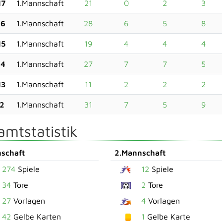
17
1.Mannschaft
21
0
2
3
16
1.Mannschaft
28
6
5
8
15
1.Mannschaft
19
4
4
4
14
1.Mannschaft
27
7
7
5
13
1.Mannschaft
11
2
2
2
12
1.Mannschaft
31
7
5
9
mtstatistik
schaft
2.Mannschaft
274
Spiele
12
Spiele
34
Tore
2
Tore
27
Vorlagen
4
Vorlagen
42
Gelbe Karten
1
Gelbe Karte