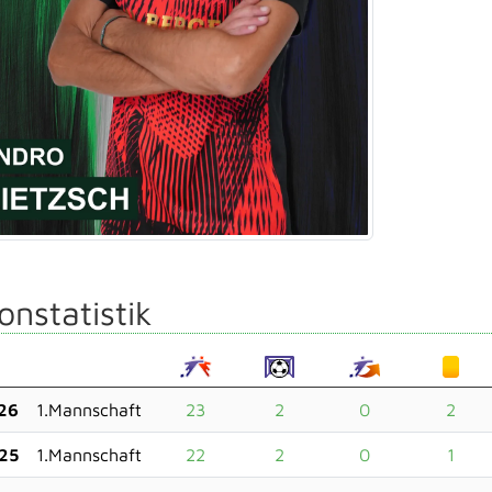
onstatistik
26
1.Mannschaft
23
2
0
2
25
1.Mannschaft
22
2
0
1