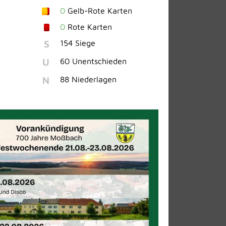
0
Gelb-Rote Karten
0
Rote Karten
S
154 Siege
U
60 Unentschieden
N
88 Niederlagen