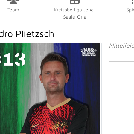
Team
Kreisoberliga Jena-
Spi
Saale-Orla
dro Plietzsch
Mittelfel