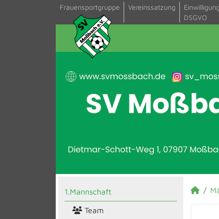
Frauensportgruppe
Vereinssatzung
Einwilligun
DSGVO
M
1.Mannschaft
Team