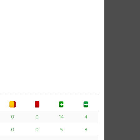
0
0
14
4
0
0
5
8