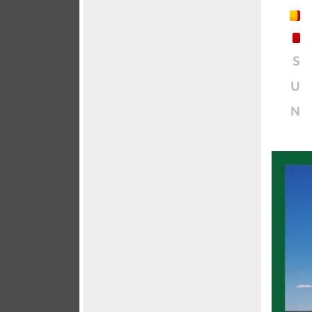
S
U
N