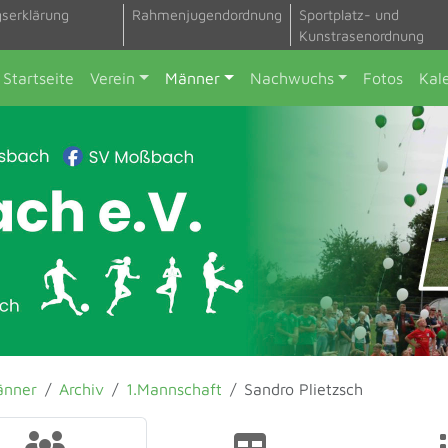
gserklärung
Rahmenjugendordnung
Sportplatz- und
Kunstrasenordnung
Startseite
Verein
Männer
Nachwuchs
Fotos
Kal
änner
Archiv
1.Mannschaft
Sandro Plietzsch