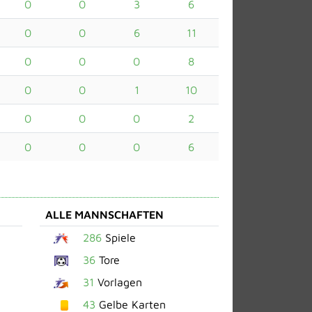
0
0
3
6
0
0
6
11
0
0
0
8
0
0
1
10
0
0
0
2
0
0
0
6
ALLE MANNSCHAFTEN
286
Spiele
36
Tore
31
Vorlagen
43
Gelbe Karten