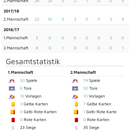
2.Mannschaft
26
25
3
2
1
0
0
5
2017/18
2.Mannschaft
22
10
3
3
0
0
3
9
2016/17
1.Mannschaft
3
0
0
0
0
0
3
0
2.Mannschaft
8
0
1
0
0
0
0
1
Gesamtstatistik
1.Mannschaft
2.Mannschaft
50
Spiele
74
Spiele
6
Tore
50
Tore
16
Vorlagen
10
Vorlagen
3
Gelbe Karten
7
Gelbe Karten
0
Gelb-Rote Karten
1
Gelb-Rote Karte
0
Rote Karten
0
Rote Karten
S
23 Siege
S
35 Siege