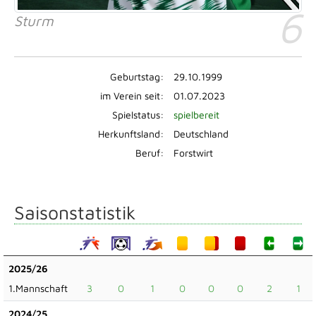
6
Sturm
Geburtstag:
29.10.1999
im Verein seit:
01.07.2023
Spielstatus:
spielbereit
Herkunftsland:
Deutschland
Beruf:
Forstwirt
Saisonstatistik
2025/26
1.Mannschaft
3
0
1
0
0
0
2
1
2024/25