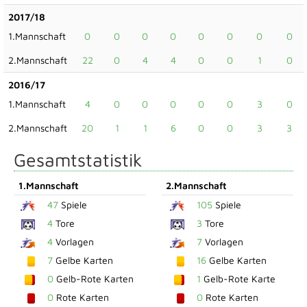
2017/18
1.Mannschaft
0
0
0
0
0
0
0
0
2.Mannschaft
22
0
4
4
0
0
1
0
2016/17
1.Mannschaft
4
0
0
0
0
0
3
0
2.Mannschaft
20
1
1
6
0
0
3
3
Gesamtstatistik
1.Mannschaft
2.Mannschaft
47
Spiele
105
Spiele
4
Tore
3
Tore
4
Vorlagen
7
Vorlagen
7
Gelbe Karten
16
Gelbe Karten
0
Gelb-Rote Karten
1
Gelb-Rote Karte
0
Rote Karten
0
Rote Karten