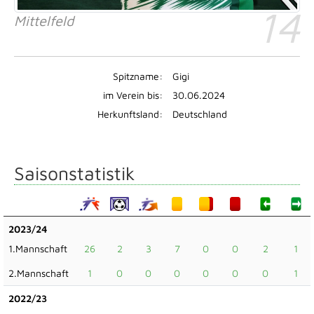
14
Mittelfeld
Spitzname:
Gigi
im Verein bis:
30.06.2024
Herkunftsland:
Deutschland
Saisonstatistik
2023/24
1.Mannschaft
26
2
3
7
0
0
2
1
2.Mannschaft
1
0
0
0
0
0
0
1
2022/23