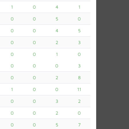
1
0
4
1
0
0
5
0
0
0
4
5
0
0
2
3
0
0
1
0
0
0
0
3
0
0
2
8
1
0
0
11
0
0
3
2
0
0
2
0
0
0
5
7