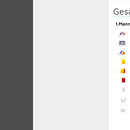
Gesa
1.Mann
S
U
N