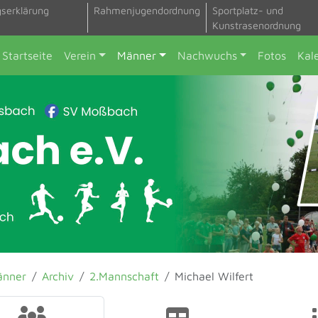
gserklärung
Rahmenjugendordnung
Sportplatz- und
Kunstrasenordnung
Startseite
Verein
Männer
Nachwuchs
Fotos
Kal
änner
Archiv
2.Mannschaft
Michael Wilfert