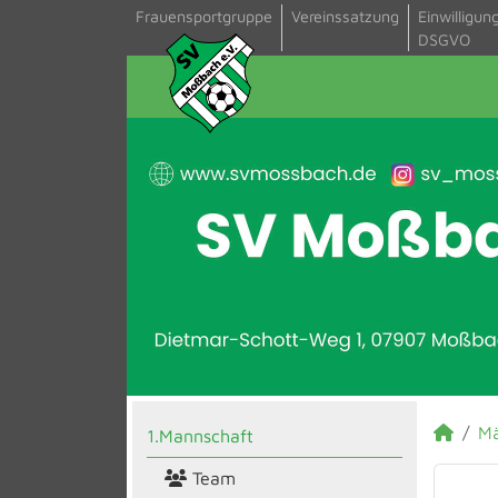
Frauensportgruppe
Vereinssatzung
Einwilligun
DSGVO
M
1.Mannschaft
Team