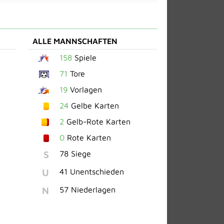
ALLE MANNSCHAFTEN
158
Spiele
71
Tore
19
Vorlagen
24
Gelbe Karten
2
Gelb-Rote Karten
0
Rote Karten
S
78 Siege
U
41 Unentschieden
N
57 Niederlagen