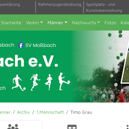
gserklärung
Rahmenjugendordnung
Sportplatz- und
Kunstrasenordnung
Startseite
Verein
Männer
Nachwuchs
Fotos
Kal
änner
Archiv
1.Mannschaft
Timo Grau