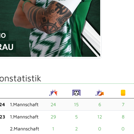
onstatistik
24
1.Mannschaft
24
15
6
7
23
1.Mannschaft
29
5
12
8
2.Mannschaft
1
2
0
0