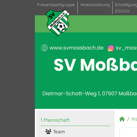
Frauensportgruppe
Vereinssatzung
Einwilligun
DSGVO
M
1.Mannschaft
Team