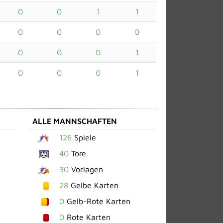
0
0
1
1
0
0
0
0
0
0
0
1
0
0
0
1
ALLE MANNSCHAFTEN
126
Spiele
40
Tore
30
Vorlagen
28
Gelbe Karten
0
Gelb-Rote Karten
0
Rote Karten