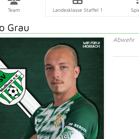
Team
Landesklasse Staffel 1
Spi
o Grau
Abwehr