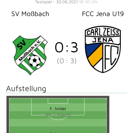
Testspiel - 30.06.2021
18:30 Uhr
SV Moßbach
FCC Jena U19
0
:
3
(0
:
3)
Aufstellung
F. Seidel
(46' J. Pasold)