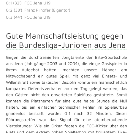
0:1 (32')
FCC Jena U19
0:2 (38')
Franz Pilhofer (Eigentor)
0:3 (44')
FCC Jena U19
Gute Mannschaftsleistung gegen
die Bundesliga-Junioren aus Jena
Gegen die durchtrainierten Jungtalente der Elite-Sportschule
aus Jena (Jahrgänge 2003 und 2004), die einige Gastspieler in
ihrem Aufgebot hatten, machten unsere Männer am
Mittwochabend ein gutes Spiel. Mit ganz viel Einsatz- und
Willenskraft sowie taktischer Disziplin konnte ein mannschaftlich
kompaktes Defensivverhalten an den Tag gelegt werden, das
den Gästen nicht den erwarteten Spielfluss gestattete. Somit
konnten die Platzherren für eine gute halbe Stunde die Null
halten, bis ein einfacher technischer Fehler im Spielaufbau
gnadenlos bestraft wurde: 0:1 nach 32 Minuten. Dieser
Führungstreffer war das Signal für eine atemberaubende
Viertelstunde: Wie ein Orkan fegten die FCC-Kicker über den
Platz und dem extrem hohen Spieltempo mit brilliantem Tika-