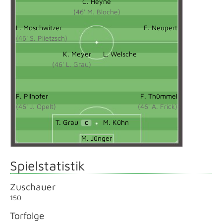
C. Heyne
(46' M. Bloche)
L. Möschwitzer
F. Neupert
(46' S. Plietzsch)
K. Meyer
L. Welsche
(46' L. Grau)
F. Pilhofer
F. Thümmel
(46' J. Opelt)
(46' A. Frick)
T. Grau
M. Kühn
C
M. Jünger
Spielstatistik
Zuschauer
150
Torfolge