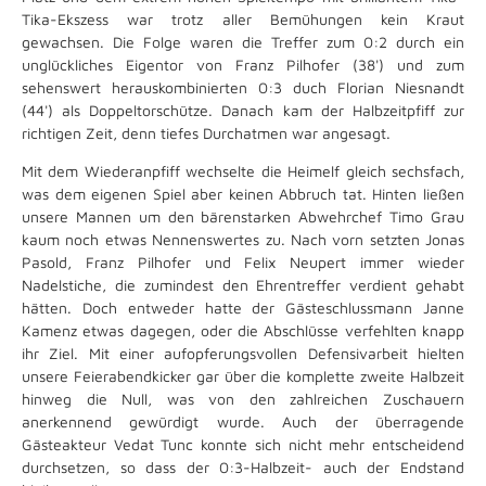
Tika-Ekszess war trotz aller Bemühungen kein Kraut
gewachsen. Die Folge waren die Treffer zum 0:2 durch ein
unglückliches Eigentor von Franz Pilhofer (38') und zum
sehenswert herauskombinierten 0:3 duch Florian Niesnandt
(44') als Doppeltorschütze. Danach kam der Halbzeitpfiff zur
richtigen Zeit, denn tiefes Durchatmen war angesagt.
Mit dem Wiederanpfiff wechselte die Heimelf gleich sechsfach,
was dem eigenen Spiel aber keinen Abbruch tat. Hinten ließen
unsere Mannen um den bärenstarken Abwehrchef Timo Grau
kaum noch etwas Nennenswertes zu. Nach vorn setzten Jonas
Pasold, Franz Pilhofer und Felix Neupert immer wieder
Nadelstiche, die zumindest den Ehrentreffer verdient gehabt
hätten. Doch entweder hatte der Gästeschlussmann Janne
Kamenz etwas dagegen, oder die Abschlüsse verfehlten knapp
ihr Ziel. Mit einer aufopferungsvollen Defensivarbeit hielten
unsere Feierabendkicker gar über die komplette zweite Halbzeit
hinweg die Null, was von den zahlreichen Zuschauern
anerkennend gewürdigt wurde. Auch der überragende
Gästeakteur Vedat Tunc konnte sich nicht mehr entscheidend
durchsetzen, so dass der 0:3-Halbzeit- auch der Endstand