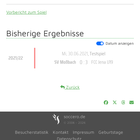
Vorbericht zum Spiel
Bisherige Ergebnisse
Datum anzeigen
Mi, 30.06.2021
, Testspiel
2021/22
0 : 3
SV Moßbach
FCC Jena U19
Zurück
soccero.de
© 2006 - 2026
Besucherstatistik
Kontakt
Impressum
Geburtstage
Datenschutz