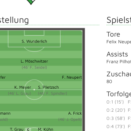
tellung
Spiels
Tore
S. Wunderlich
Felix Neup
Assists
L. Möschwitzer
Franz Pilho
(46' F. Seidel)
Zuscha
ofer
F. Neupert
80
K. Meyer
S. Plietzsch
Torfolg
(46' L. Grau)
(46' F. Spindler)
0:1 (15')
F
0:2 (20')
F
fmann
A. Frick
0:3 (58')
F
sold)
(46' J. Opelt)
0:4 (73')
F
T. Grau
M. Kühn
C