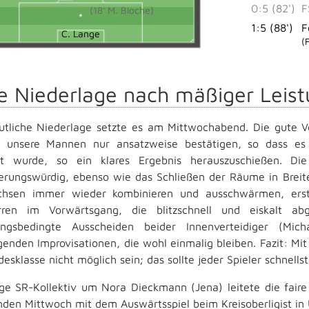
0:5 (82')
F
(18' M. Bloche)
1:5 (88')
F
C. Lange
(
re Niederlage nach mäßiger Leis
utliche Niederlage setzte es am Mittwochabend. Die gute 
 unsere Mannen nur ansatzweise bestätigen, so dass es 
t wurde, so ein klares Ergebnis herauszuschießen. Die
erungswürdig, ebenso wie das Schließen der Räume in Breit
chsen immer wieder kombinieren und ausschwärmen, erst 
rren im Vorwärtsgang, die blitzschnell und eiskalt a
zungsbedingte Ausscheiden beider Innenverteidiger (Mi
genden Improvisationen, die wohl einmalig bleiben. Fazit: Mit 
esklasse nicht möglich sein; das sollte jeder Spieler schnells
ge SR-Kollektiv um Nora Dieckmann (Jena) leitete die fair
en Mittwoch mit dem Auswärtsspiel beim Kreisoberligist in 