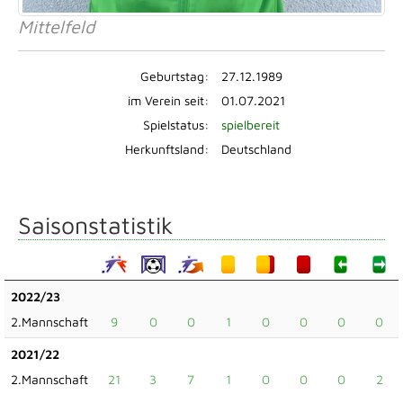
Mittelfeld
Geburtstag:
27.12.1989
im Verein seit:
01.07.2021
Spielstatus:
spielbereit
Herkunftsland:
Deutschland
Saisonstatistik
2022/23
2.Mannschaft
9
0
0
1
0
0
0
0
2021/22
2.Mannschaft
21
3
7
1
0
0
0
2