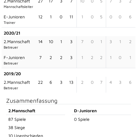
2.Mannschaft
27
17
3
7
10
0
5
7
3
2
Mannschaftsleiter
E-Junioren
12
1
0
11
1
0
5
0
0
6
Trainer
2020/21
2.Mannschaft
14
10
1
3
7
0
1
3
1
2
Betreuer
F-Junioren
7
2
2
3
1
2
2
1
0
1
Betreuer
2019/20
2.Mannschaft
22
6
3
13
2
0
7
4
3
6
Betreuer
Zusammenfassung
2.Mannschaft
D-Junioren
87 Spiele
0 Spiele
38 Siege
10 Unentschieden