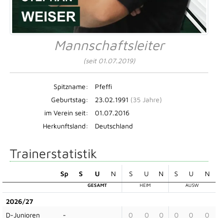
Mannschaftsleiter
(seit 01.07.2019)
Spitzname:
Pfeffi
Geburtstag:
23.02.1991
(35 Jahre)
im Verein seit:
01.07.2016
Herkunftsland:
Deutschland
Trainerstatistik
Sp
S
U
N
S
U
N
S
U
N
GESAMT
HEIM
AUSW
2026/27
D-Junioren
-
0
0
0
0
0
0