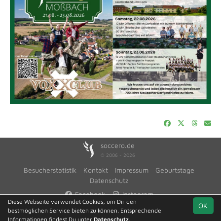
soccero.de
© 2006 - 2026
Besucherstatistik
Kontakt
Impressum
Geburtstage
Datenschutz
Facebook
Instagram
Diese Webseite verwendet Cookies, um Dir den
OK
bestmöglichen Service bieten zu können. Entsprechende
Informationen findest Du unter
Datenschutz
.