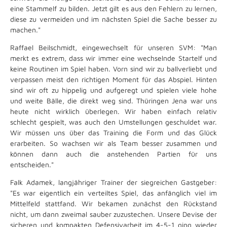
eine Stammelf zu bilden. Jetzt gilt es aus den Fehlern zu lernen,
diese zu vermeiden und im nächsten Spiel die Sache besser zu
machen."
Raffael Beilschmidt, eingewechselt für unseren SVM: "Man
merkt es extrem, dass wir immer eine wechselnde Startelf und
keine Routinen im Spiel haben. Vorn sind wir zu ballverliebt und
verpassen meist den richtigen Moment für das Abspiel. Hinten
sind wir oft zu hippelig und aufgeregt und spielen viele hohe
und weite Bälle, die direkt weg sind. Thüringen Jena war uns
heute nicht wirklich überlegen. Wir haben einfach relativ
schlecht gespielt, was auch den Umstellungen geschuldet war.
Wir müssen uns über das Training die Form und das Glück
erarbeiten. So wachsen wir als Team besser zusammen und
können dann auch die anstehenden Partien für uns
entscheiden."
Falk Adamek, langjähriger Trainer der siegreichen Gastgeber:
"Es war eigentlich ein verteiltes Spiel, das anfänglich viel im
Mittelfeld stattfand. Wir bekamen zunächst den Rückstand
nicht, um dann zweimal sauber zuzustechen. Unsere Devise der
sicheren und kompakten Defensivarbeit im 4-5-1 ging wieder