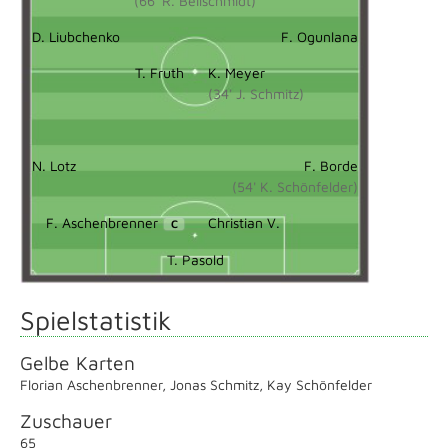
(66' R. Beilschmidt)
D. Liubchenko
F. Ogunlana
T. Fruth
K. Meyer
(34' J. Schmitz)
N. Lotz
F. Borde
(54' K. Schönfelder)
F. Aschenbrenner
Christian V.
C
T. Pasold
Spielstatistik
Gelbe Karten
Florian Aschenbrenner
,
Jonas Schmitz
,
Kay Schönfelder
Zuschauer
65