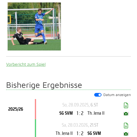
Vorbericht zum Spiel
Bisherige Ergebnisse
Datum anzeigen
So, 28.09.2025
, 6.ST
2025/26
1 : 2
SG SVM
Th. Jena II
(
)
Sa, 28.03.2026
, 21.ST
1 : 2
Th. Jena II
SG SVM
(
)