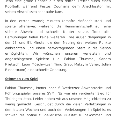
Jena eine große Chance auf den dritten Treffer durch einen
Kopfball, während Festus Ogunlana dem Anschlusstor mit
seinen Abschlüssen sehr nahe kam.
In den letzten zwanzig Minuten kämpfte Moßbach stark und
spielte offensiver, während die Heimmannschaft auf eine
sichere Abwehr und schnelle Konter setzte. Trotz aller
Bemühungen fielen keine weiteren Tore außer denjenigen in
der 25. und 51. Minute, die dem Neuling drei weitere Punkte
einbrachten und einen hervorragenden Start in die Saison
ermöglichten. Wir wünschen unseren verletzten und
angeschlagenen Spielern (u.a. Fabian Thümmel, Sandro
Plietzsch, Leon Möschwitzer, Timo Grau, Maksym Vynar, Julian
Biedermann) eine schnelle Genesung.
Stimmen zum Spiel
Fabian Thümmel, immer noch fußverletzter Abwehrrecke und
Führungsspieler unseres SVM: "Es war ein verdienter Sieg für
Thüringen Jena. Leider haben wir aus unseren Möglichkeiten zu
wenig gemacht. Geschuldet durch die vielen Verletzungen in
den letzten Wochen und auch den Verletzungen im Spiel ist es
schwer, die nötige fußballerische Qualität zu bekommen und