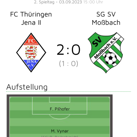
2. Spieltag - 03.09.2023
15:00 Uhr
FC Thüringen
SG SV
Jena II
Moßbach
2
:
0
(1
:
0)
Aufstellung
F. Pilhofer
M. Vynar