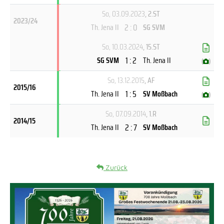
So, 03.09.2023
, 2.ST
2023/24
2 : 0
Th. Jena II
SG SVM
So, 10.03.2024
, 15.ST
1 : 2
SG SVM
Th. Jena II
(
)
So, 13.12.2015
, AF
2015/16
1 : 5
Th. Jena II
SV Moßbach
(
)
So, 07.09.2014
, 1.R
2014/15
2 : 7
Th. Jena II
SV Moßbach
Zurück