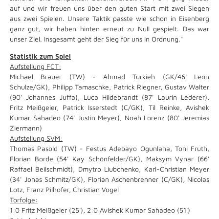
auf und wir freuen uns über den guten Start mit zwei Siegen
aus zwei Spielen. Unsere Taktik passte wie schon in Eisenberg
ganz gut, wir haben hinten erneut zu Null gespielt. Das war
unser Ziel. Insgesamt geht der Sieg für uns in Ordnung."
Statistik zum Spiel
Aufstellung FCT:
Michael Brauer (TW) - Ahmad Turkieh (GK/46' Leon
Schulze/GK), Philipp Tamaschke, Patrick Riegner, Gustav Walter
(90' Johannes Juffa), Luca Hildebrandt (87' Laurin Lederer),
Fritz Meißgeier, Patrick Isserstedt (C/GK), Til Reinke, Avishek
Kumar Sahadeo (74' Justin Meyer), Noah Lorenz (80' Jeremias
Ziermann)
Aufstellung SVM:
Thomas Pasold (TW) - Festus Adebayo Ogunlana, Toni Fruth,
Florian Borde (54' Kay Schönfelder/GK), Maksym Vynar (66'
Raffael Beilschmidt), Dmytro Liubchenko, Karl-Christian Meyer
(34' Jonas Schmitz/GK), Florian Aschenbrenner (C/GK), Nicolas
Lotz, Franz Pilhofer, Christian Vogel
Torfolge:
1:0 Fritz Meißgeier (25'), 2:0 Avishek Kumar Sahadeo (51')