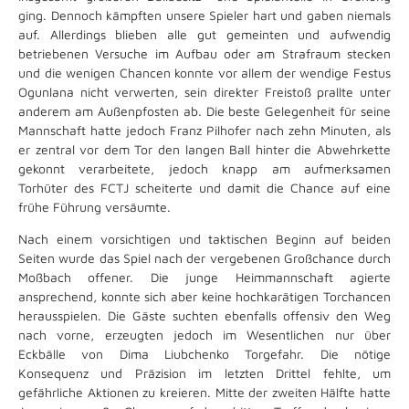
ging. Dennoch kämpften unsere Spieler hart und gaben niemals
auf. Allerdings blieben alle gut gemeinten und aufwendig
betriebenen Versuche im Aufbau oder am Strafraum stecken
und die wenigen Chancen konnte vor allem der wendige Festus
Ogunlana nicht verwerten, sein direkter Freistoß prallte unter
anderem am Außenpfosten ab. Die beste Gelegenheit für seine
Mannschaft hatte jedoch Franz Pilhofer nach zehn Minuten, als
er zentral vor dem Tor den langen Ball hinter die Abwehrkette
gekonnt verarbeitete, jedoch knapp am aufmerksamen
Torhüter des FCTJ scheiterte und damit die Chance auf eine
frühe Führung versäumte.
Nach einem vorsichtigen und taktischen Beginn auf beiden
Seiten wurde das Spiel nach der vergebenen Großchance durch
Moßbach offener. Die junge Heimmannschaft agierte
ansprechend, konnte sich aber keine hochkarätigen Torchancen
herausspielen. Die Gäste suchten ebenfalls offensiv den Weg
nach vorne, erzeugten jedoch im Wesentlichen nur über
Eckbälle von Dima Liubchenko Torgefahr. Die nötige
Konsequenz und Präzision im letzten Drittel fehlte, um
gefährliche Aktionen zu kreieren. Mitte der zweiten Hälfte hatte