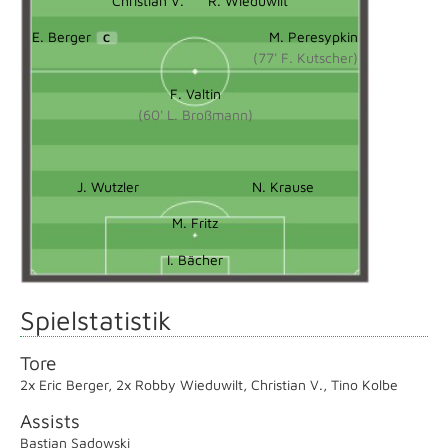
Christian V.
R. Wieduwilt
E. Berger
M. Peresypkin
C
(77' F. Kutscher)
F. Valtin
(60' L. Broßmann)
J. Wutzler
N. Krause
M. Fritz
I. Bächer
Spielstatistik
Tore
2x Eric Berger
,
2x Robby Wieduwilt
,
Christian V.
,
Tino Kolbe
Assists
Bastian Sadowski