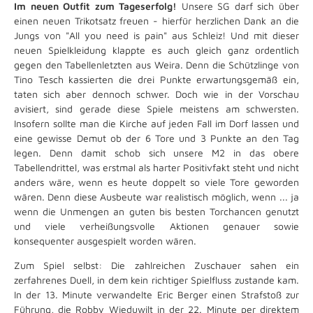
Im neuen Outfit zum Tageserfolg!
Unsere SG darf sich über
einen neuen Trikotsatz freuen - hierfür herzlichen Dank an die
Jungs von "All you need is pain" aus Schleiz! Und mit dieser
neuen Spielkleidung klappte es auch gleich ganz ordentlich
gegen den Tabellenletzten aus Weira. Denn die Schützlinge von
Tino Tesch kassierten die drei Punkte erwartungsgemäß ein,
taten sich aber dennoch schwer. Doch wie in der Vorschau
avisiert, sind gerade diese Spiele meistens am schwersten.
Insofern sollte man die Kirche auf jeden Fall im Dorf lassen und
eine gewisse Demut ob der 6 Tore und 3 Punkte an den Tag
legen. Denn damit schob sich unsere M2 in das obere
Tabellendrittel, was erstmal als harter Positivfakt steht und nicht
anders wäre, wenn es heute doppelt so viele Tore geworden
wären. Denn diese Ausbeute war realistisch möglich, wenn ... ja
wenn die Unmengen an guten bis besten Torchancen genutzt
und viele verheißungsvolle Aktionen genauer sowie
konsequenter ausgespielt worden wären.
Zum Spiel selbst: Die zahlreichen Zuschauer sahen ein
zerfahrenes Duell, in dem kein richtiger Spielfluss zustande kam.
In der 13. Minute verwandelte Eric Berger einen Strafstoß zur
Führung, die Robby Wieduwilt in der 22. Minute per direktem