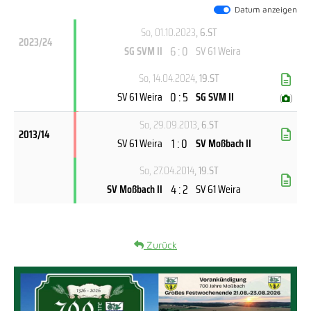
Datum anzeigen
So, 01.10.2023
, 6.ST
2023/24
6 : 0
SG SVM II
SV 61 Weira
So, 14.04.2024
, 19.ST
0 : 5
SV 61 Weira
SG SVM II
(
)
So, 29.09.2013
, 6.ST
2013/14
1 : 0
SV 61 Weira
SV Moßbach II
So, 27.04.2014
, 19.ST
4 : 2
SV Moßbach II
SV 61 Weira
Zurück