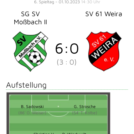
6. Spieltag - 01.10.2023
14:30 Uhr
SG SV
SV 61 Weira
Moßbach II
6
:
0
(3
:
0)
Aufstellung
B. Sadowski
G. Strosche
(86' O. Weiser)
(54' T. Kolbe)