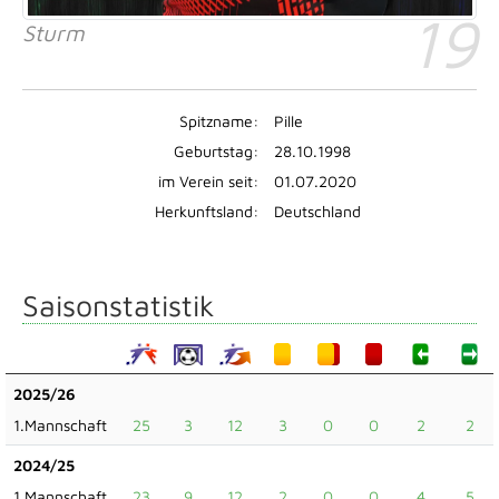
19
Sturm
Spitzname:
Pille
Geburtstag:
28.10.1998
im Verein seit:
01.07.2020
Herkunftsland:
Deutschland
Saisonstatistik
2025/26
1.Mannschaft
25
3
12
3
0
0
2
2
2024/25
1.Mannschaft
23
9
12
2
0
0
4
5