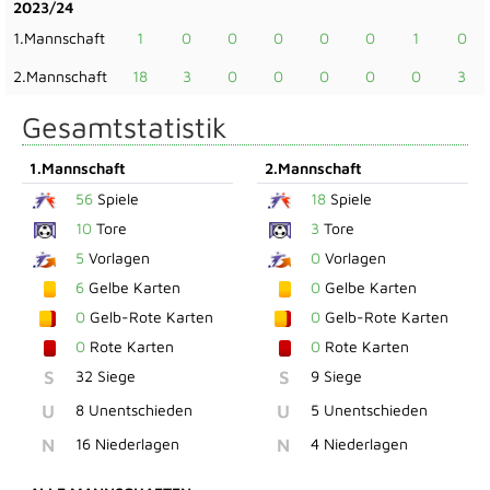
2023/24
1.Mannschaft
1
0
0
0
0
0
1
0
2.Mannschaft
18
3
0
0
0
0
0
3
Gesamtstatistik
1.Mannschaft
2.Mannschaft
56
Spiele
18
Spiele
10
Tore
3
Tore
5
Vorlagen
0
Vorlagen
6
Gelbe Karten
0
Gelbe Karten
0
Gelb-Rote Karten
0
Gelb-Rote Karten
0
Rote Karten
0
Rote Karten
S
32 Siege
S
9 Siege
U
8 Unentschieden
U
5 Unentschieden
N
16 Niederlagen
N
4 Niederlagen