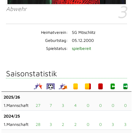
3
Abwehr
Heimatverein:
SG Möschlitz
Geburtstag:
05.12.2000
Spielstatus:
spielbereit
Saisonstatistik
2025/26
1.Mannschaft
27
7
3
4
0
0
0
0
2024/25
1.Mannschaft
28
3
2
2
0
0
3
3