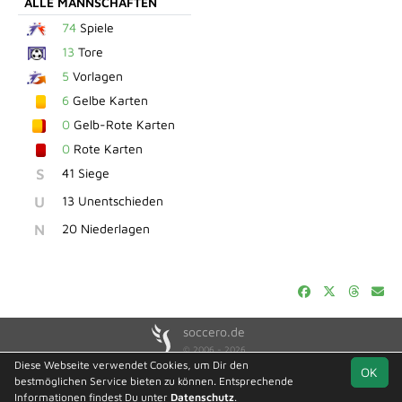
ALLE MANNSCHAFTEN
74
Spiele
13
Tore
5
Vorlagen
6
Gelbe Karten
0
Gelb-Rote Karten
0
Rote Karten
S
41 Siege
U
13 Unentschieden
N
20 Niederlagen
soccero.de
© 2006 - 2026
Diese Webseite verwendet Cookies, um Dir den
OK
Besucherstatistik
Kontakt
Impressum
Geburtstage
bestmöglichen Service bieten zu können. Entsprechende
Datenschutz
Informationen findest Du unter
Datenschutz
.