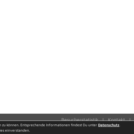
Besucherstatistik
Kontakt
n zu können. Entsprechende Informationen findest Du unter
Datenschutz
.
ies einverstanden.