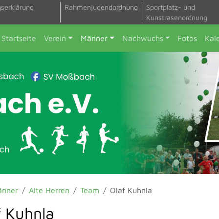
gserklärung
Rahmenjugendordnung
Sportplatz- und
Kunstrasenordnung
Startseite
Verein
Männer
Nachwuchs
Fotos
Kal
änner
Alte Herren
Team
Olaf Kuhnla
f Kuhnla