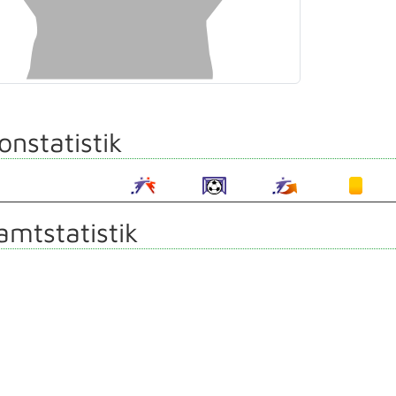
onstatistik
mtstatistik