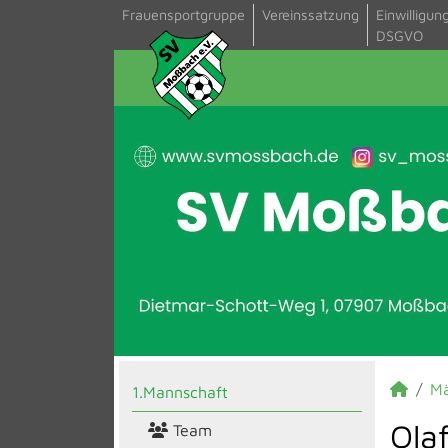
Frauensportgruppe
Vereinssatzung
Einwilligun
DSGVO
M
1.Mannschaft
Ola
Team