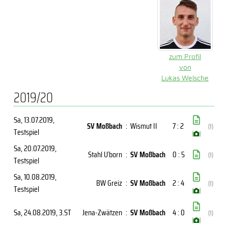
zum Profil
von
Lukas Welsche
2019/20
Sa, 13.07.2019
,
SV Moßbach
:
Wismut II
7 : 2
(1)
Testspiel
(
)
Sa, 20.07.2019
,
Stahl U´born
:
SV Moßbach
0 : 5
(1)
Testspiel
Sa, 10.08.2019
,
BW Greiz
:
SV Moßbach
2 : 4
(1)
Testspiel
(
)
Sa, 24.08.2019
, 3.ST
Jena-Zwätzen
:
SV Moßbach
4 : 0
(1)
(
)