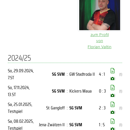
zum Profil
von
Florian Valtin
2024/25
So, 29.09.2024
,
SG SVM
:
GW Stadtroda II
4 : 1
(1)
7.ST
(
)
So, 17.11.2024
,
SG SVM
:
Kickers Maua
0 : 3
(1)
13.ST
(
)
Sa, 25.01.2025
,
St. Gangloff
:
SG SVM
2 : 3
(1)
Testspiel
(
)
Sa, 08.02.2025
,
Jena-Zwätzen II
:
SG SVM
1 : 5
(1)
Testspiel
(
)