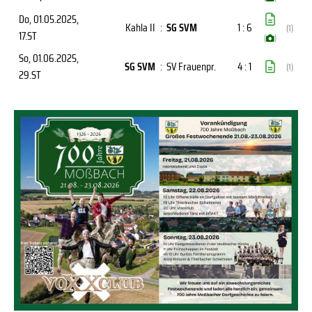
Do, 01.05.2025
,
Kahla II
:
SG SVM
1 : 6
(1)
17.ST
(
)
So, 01.06.2025
,
SG SVM
:
SV Frauenpr.
4 : 1
(1)
29.ST