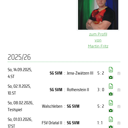
zum Profil
von
Martin Fritz
2025/26
So, 14.09.2025
,
SG SVM
:
Jena-Zwätzen III
5 : 2
(1)
4.ST
(
)
So, 02.11.2025
,
SG SVM
:
Rothenstein II
3 : 0
(1)
10.ST
(
)
So, 08.02.2026
,
Walschleben
:
SG SVM
5 : 2
(1)
Testspiel
(
)
So, 01.03.2026
,
FSV Orlatal II
:
SG SVM
1 : 1
(1)
17.ST
(
)