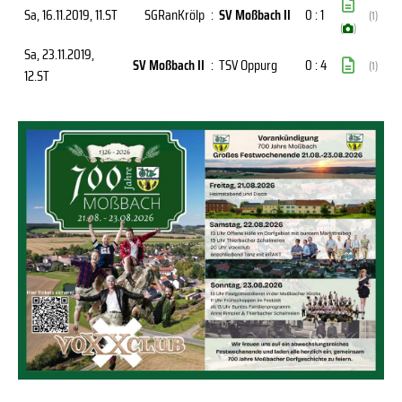
Sa, 16.11.2019
, 11.ST
SGRanKrölp
:
SV Moßbach II
0 : 1
(1)
(
)
Sa, 23.11.2019
,
SV Moßbach II
:
TSV Oppurg
0 : 4
(1)
12.ST