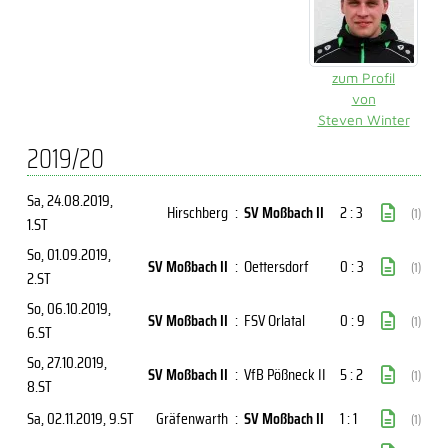
zum Profil
von
Steven Winter
2019/20
Sa, 24.08.2019
,
Hirschberg
:
SV Moßbach II
2 : 3
(1)
1.ST
So, 01.09.2019
,
SV Moßbach II
:
Oettersdorf
0 : 3
(1)
2.ST
So, 06.10.2019
,
SV Moßbach II
:
FSV Orlatal
0 : 9
(1)
6.ST
So, 27.10.2019
,
SV Moßbach II
:
VfB Pößneck II
5 : 2
(1)
8.ST
Sa, 02.11.2019
, 9.ST
Gräfenwarth
:
SV Moßbach II
1 : 1
(1)