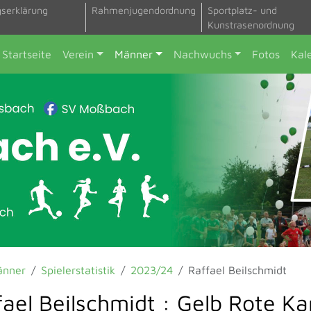
gserklärung
Rahmenjugendordnung
Sportplatz- und
Kunstrasenordnung
Startseite
Verein
Männer
Nachwuchs
Fotos
Kal
änner
Spielerstatistik
2023/24
Raffael Beilschmidt
fael Beilschmidt : Gelb Rote Ka