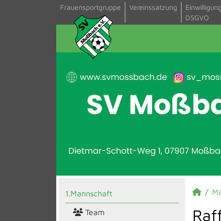
Frauensportgruppe
Vereinssatzung
Einwilligun
DSGVO
M
1.Mannschaft
Raf
Team