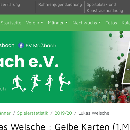
gserklärung
Rahmenjugendordnung
Sportplatz- und
Kunstrasenordnung
Startseite
Verein
Männer
Nachwuchs
Fotos
Kal
änner
Spielerstatistik
2019/20
Lukas Welsche
as Welsche : Gelbe Karten (1.M