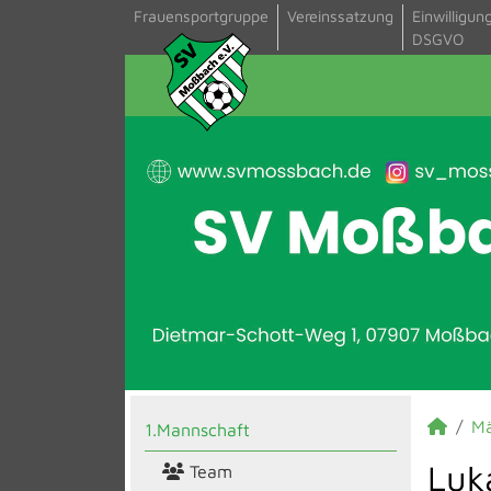
Frauensportgruppe
Vereinssatzung
Einwilligun
DSGVO
M
1.Mannschaft
Luk
Team