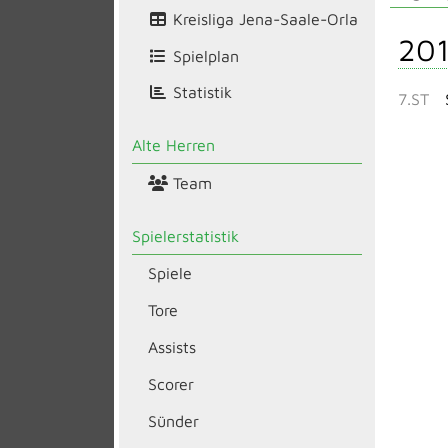
Kreisliga Jena-Saale-Orla
20
Spielplan
Statistik
7.ST
Alte Herren
Team
Spielerstatistik
Spiele
Tore
Assists
Scorer
Sünder