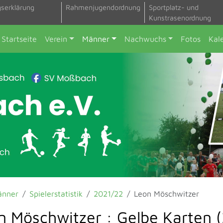
gserklärung
Rahmenjugendordnung
Sportplatz- und
Kunstrasenordnung
Startseite
Verein
Männer
Nachwuchs
Fotos
Kal
änner
Spielerstatistik
2021/22
Leon Möschwitzer
n Möschwitzer : Gelbe Karten 