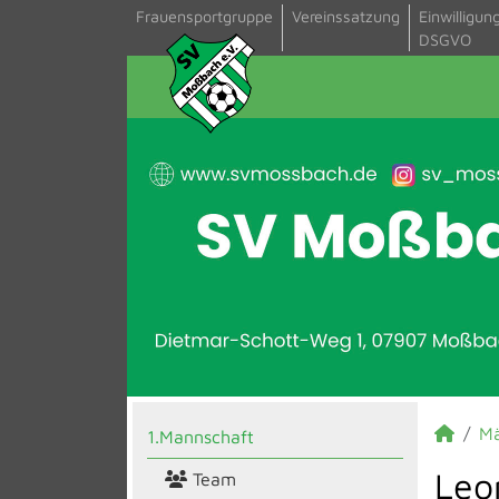
Frauensportgruppe
Vereinssatzung
Einwilligun
DSGVO
M
1.Mannschaft
Leo
Team