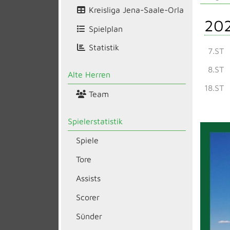
Kreisliga Jena-Saale-Orla
20
Spielplan
Statistik
7.ST
8.ST
Alte Herren
18.ST
Team
Spielerstatistik
Spiele
Tore
Assists
Scorer
Sünder