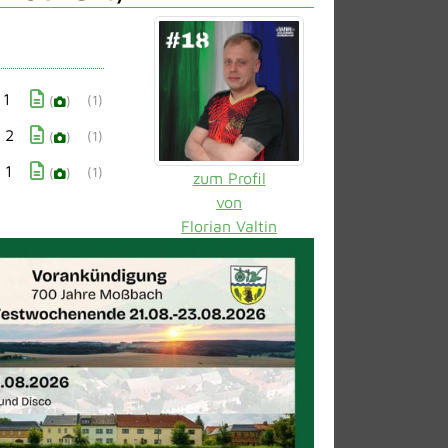
 1
(1)
(
)
: 2
(1)
(
)
 1
(1)
(
)
zum Profil
von
Florian Valtin