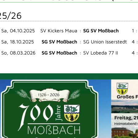
25/26
Sa, 04.10.2025
SV Kickers Maua
:
SG SV Moßbach
1 :
Sa, 18.10.2025
SG SV Moßbach
:
SG Union Isserstedt
4 
So, 08.03.2026
SG SV Moßbach
:
SV Lobeda 77 II
4 :