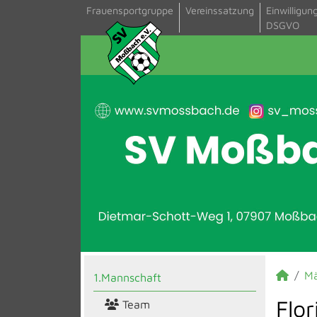
Frauensportgruppe
Vereinssatzung
Einwilligun
DSGVO
M
1.Mannschaft
Flor
Team