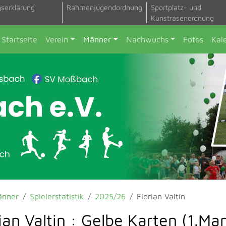
gserklärung
Rahmenjugendordnung
Sportplatz- und
Kunstrasenordnung
Startseite
Verein
Männer
Nachwuchs
Fotos
Kal
änner
Spielerstatistik
2025/26
Florian Valtin
ian Valtin : Gelbe Karten (1.Ma