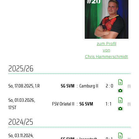
zum Profil
von
Chris Hammerschmidt
2025/26
So, 17.08.2025
, 1.R
SG SVM
:
Camburg II
2 : 0
(1)
(
)
So, 01.03.2026
,
FSV Orlatal II
:
SG SVM
1 : 1
(1)
17.ST
(
)
2024/25
So, 03.11.2024
,