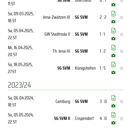
SG SVM
:
Isserstedt
0 : 1
(1)
11.ST
(
)
So, 09.03.2025
,
Jena-Zwätzen III
:
SG SVM
2 : 2
(1)
18.ST
(
)
Sa, 05.04.2025
,
GW Stadtroda II
:
SG SVM
1 : 1
(1)
22.ST
(
)
Mi, 16.04.2025
,
Th. Jena III
:
SG SVM
1 : 2
(1)
20.ST
(
)
So, 18.05.2025
,
SG SVM
:
Königshofen
1 : 5
(1)
27.ST
(
)
2023/24
Sa, 06.04.2024
,
Camburg
:
SG SVM
3 : 0
(1)
18.ST
(
)
So, 05.05.2024
,
SG SVM II
:
Crispendorf
4 : 0
(1)
22.ST
(
)