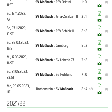
SV Moßbach
:
FSV Orlatal
1 : 0
(1)
11.ST
(
)
So, 13.11.2022
,
SV Moßbach
:
Jena-Zwätzen II
3 : 1
(1)
AF
(
)
So, 27.11.2022
,
SV Moßbach
:
FSV Schleiz II
2 : 2
(1)
13.ST
(
)
So, 26.03.2023
,
SV Moßbach
:
Camburg
5 : 2
(1)
16.ST
(
)
Mi, 17.05.2023
,
SV Moßbach
:
SV Lobeda 77
3 : 2
(1)
14.ST
(
)
So, 21.05.2023
,
SV Moßbach
:
SG Holzland
7 : 0
(1)
23.ST
(
)
Mo, 29.05.2023
,
Rothenstein
:
SV Moßbach
2 : 4
n.V.
(1)
HF
(
)
2021/22