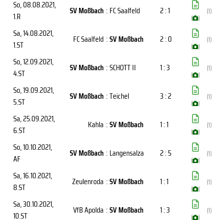
So, 08.08.2021
,
SV Moßbach
:
FC Saalfeld
2 : 1
(1)
1.R
(
)
Sa, 14.08.2021
,
FC Saalfeld
:
SV Moßbach
2 : 0
(1)
1.ST
(
)
So, 12.09.2021
,
SV Moßbach
:
SCHOTT II
1 : 3
(1)
4.ST
(
)
So, 19.09.2021
,
SV Moßbach
:
Teichel
3 : 2
(1)
5.ST
(
)
Sa, 25.09.2021
,
Kahla
:
SV Moßbach
1 : 1
(1)
6.ST
(
)
So, 10.10.2021
,
SV Moßbach
:
Langensalza
2 : 5
(1)
AF
(
)
Sa, 16.10.2021
,
Zeulenroda
:
SV Moßbach
1 : 1
(1)
8.ST
(
)
Sa, 30.10.2021
,
VfB Apolda
:
SV Moßbach
1 : 3
(1)
10.ST
(
)