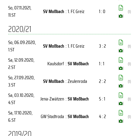
So, 07.11.2021
,
SV Moßbach
:
1. FC Greiz
1 : 0
(1)
11.ST
(
)
2020/21
So, 06.09.2020
,
SV Moßbach
:
1. FC Greiz
3 : 2
(1)
1.ST
(
)
Sa, 12.09.2020
,
Kaulsdorf
:
SV Moßbach
1 : 1
(1)
2.ST
(
)
So, 27.09.2020
,
SV Moßbach
:
Zeulenroda
2 : 2
(1)
3.ST
(
)
Sa, 03.10.2020
,
Jena-Zwätzen
:
SV Moßbach
5 : 1
(1)
4.ST
(
)
Sa, 17.10.2020
,
GW Stadtroda
:
SV Moßbach
4 : 2
(1)
6.ST
(
)
2019/20