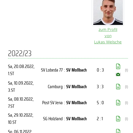
zum Profil
von
Lukas Welsche
2022/23
Sa, 20.08.2022
,
SV Lobeda 77
:
SV Moßbach
0 : 3
(1)
1.ST
(
)
Sa, 10.09.2022
,
Camburg
:
SV Moßbach
3 : 3
(1)
3.ST
Sa, 08.10.2022
,
Post SV Jena
:
SV Moßbach
5 : 0
(1)
7.ST
Sa, 29.10.2022
,
SG Holzland
:
SV Moßbach
2 : 1
(1)
10.ST
So, 06.11.2022
,