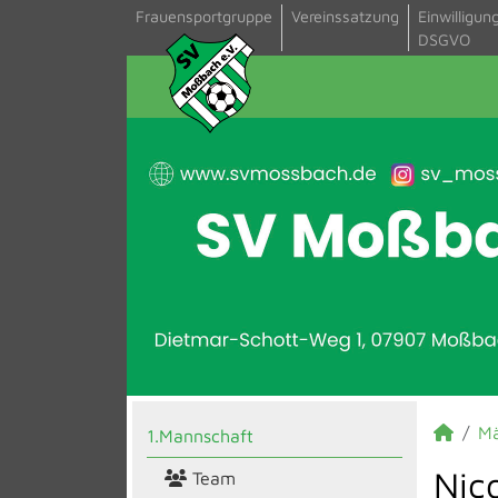
Frauensportgruppe
Vereinssatzung
Einwilligun
DSGVO
M
1.Mannschaft
Nic
Team