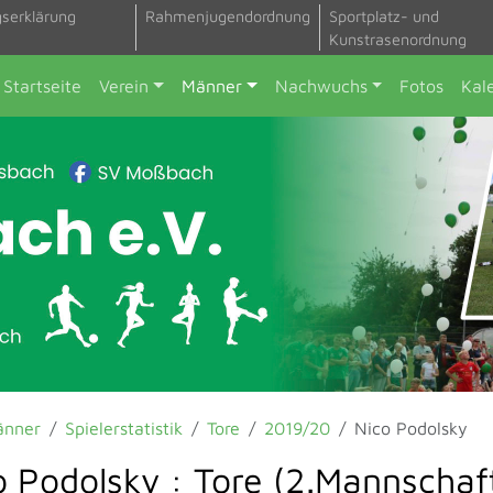
gserklärung
Rahmenjugendordnung
Sportplatz- und
Kunstrasenordnung
Startseite
Verein
Männer
Nachwuchs
Fotos
Kal
änner
Spielerstatistik
Tore
2019/20
Nico Podolsky
o Podolsky : Tore (2.Mannschaf