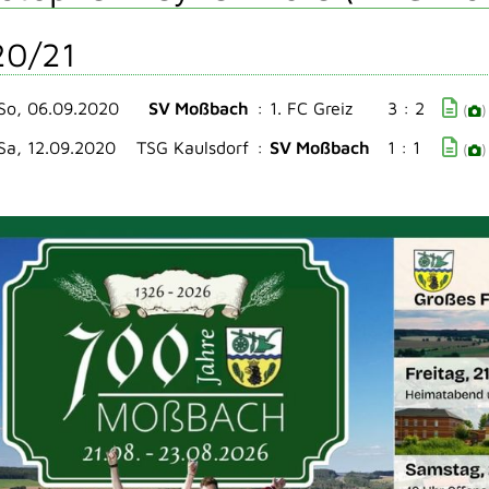
20/21
So, 06.09.2020
SV Moßbach
:
1. FC Greiz
3 : 2
(
)
Sa, 12.09.2020
TSG Kaulsdorf
:
SV Moßbach
1 : 1
(
)