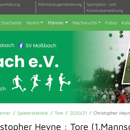
gserklärung
Rahmenjugendordnung
Sportplatz- und
Kunstrasenordnung
Startseite
Verein
Männer
Nachwuchs
Fotos
Kal
änner
Spielerstatistik
Tore
2020/21
Christopher Hey
istopher Heyne : Tore (1.Manns