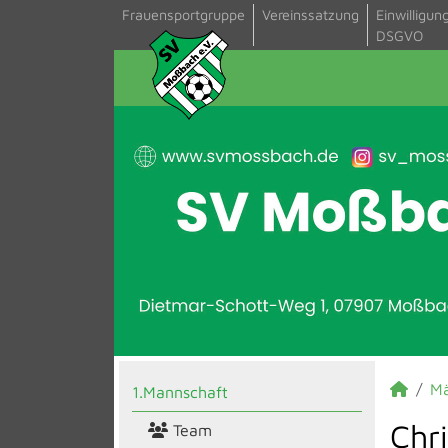
Frauensportgruppe
Vereinssatzung
Einwilligun
DSGVO
M
1.Mannschaft
Chr
Team