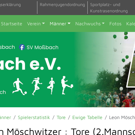
gserklärung
Rahmenjugendordnung
Sportplatz- und
Kunstrasenordnung
Startseite
Verein
Männer
Nachwuchs
Fotos
Kal
änner
Spielerstatistik
Tore
Ewige Tabelle
Leon Mösch
n Möschwitzer : Tore (2.Manns