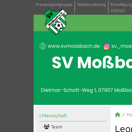
Frauensportgruppe
Vereinssatzung
Einwilligun
DSGVO
M
1.Mannschaft
Leo
Team