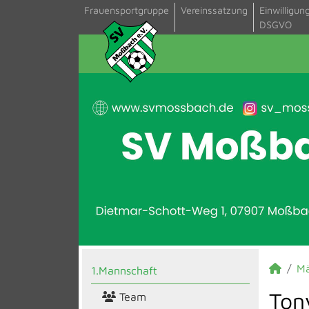
Frauensportgruppe
Vereinssatzung
Einwilligun
DSGVO
M
1.Mannschaft
Ton
Team