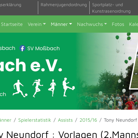
gserklärung
Rahmenjugendordnung
Sportplatz- und
Kunstrasenordnung
Startseite
Verein
Männer
Nachwuchs
Fotos
Kal
änner
Spielerstatistik
Assists
2015/16
Tony Neundorf
y Neundorf : Vorlagen (2.Mann