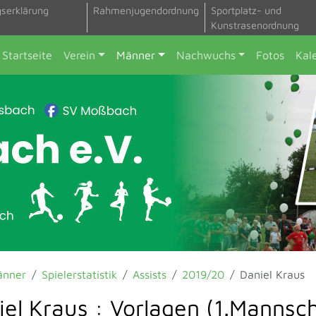
gserklärung
Rahmenjugendordnung
Sportplatz- und
Kunstrasenordnung
Startseite
Verein
Männer
Nachwuchs
Fotos
Kal
änner
Spielerstatistik
Assists
2019/20
Daniel Kraus
iel Kraus : Vorlagen (1.Mannsch