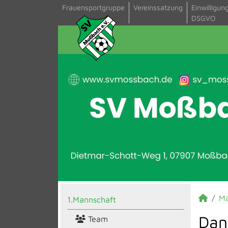
Frauensportgruppe
Vereinssatzung
Einwilligun
DSGVO
M
1.Mannschaft
Dan
Team