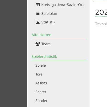
Kreisliga Jena-Saale-Orla
20
Spielplan
Statistik
Testspi
Alte Herren
Team
Spielerstatistik
Spiele
Tore
Assists
Scorer
Sünder