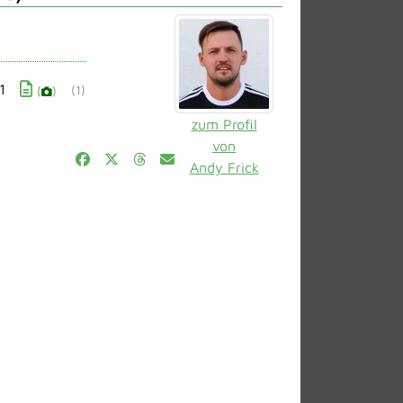
1
(1)
(
)
zum Profil
von
Andy Frick