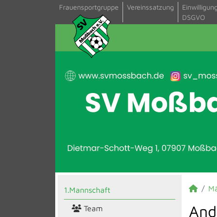
Frauensportgruppe
Vereinssatzung
Einwilligun
DSGVO
M
1.Mannschaft
And
Team