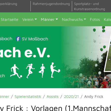
gserklärung
Rahmenjugendordnung
Sportplatz- und
Kunstrasenordnung
Startseite
Verein
Männer
Nachwuchs
Fotos
Kal
änner
Spielerstatistik
Assists
2020/21
Andy Frick
y Frick : Vorlagen (1.Mannschaf