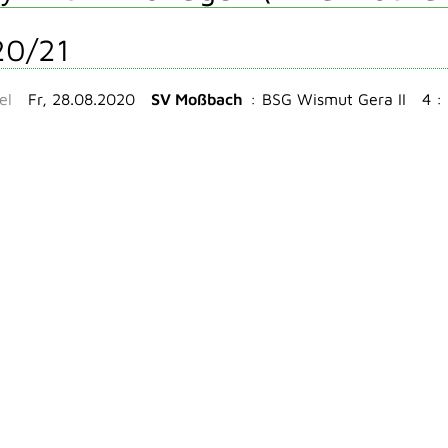
20/21
el
Fr, 28.08.2020
SV Moßbach
:
BSG Wismut Gera II
4 : 