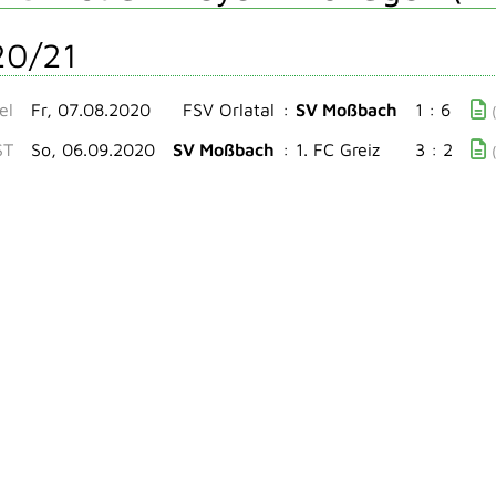
20/21
el
Fr, 07.08.2020
FSV Orlatal
:
SV Moßbach
1 : 6
ST
So, 06.09.2020
SV Moßbach
:
1. FC Greiz
3 : 2