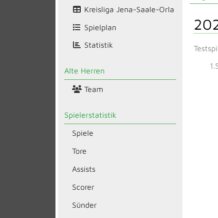
Kreisliga Jena-Saale-Orla
20
Spielplan
Statistik
Testspi
1.
Alte Herren
Team
Spielerstatistik
Spiele
Tore
Assists
Scorer
Sünder