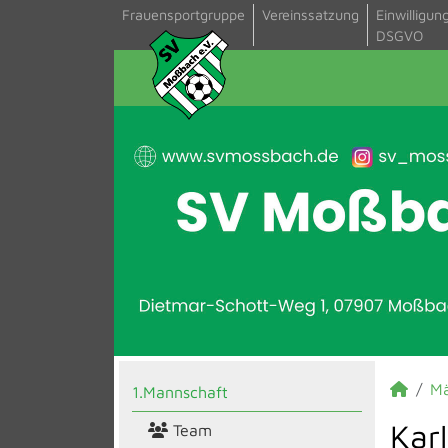
Frauensportgruppe
Vereinssatzung
Einwilligun
DSGVO
M
1.Mannschaft
Kar
Team