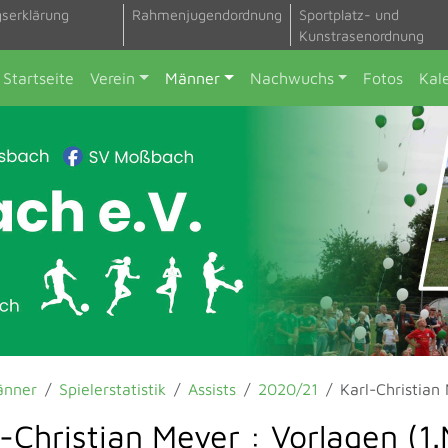
gserklärung
Rahmenjugendordnung
Sportplatz- und
Kunstrasenordnung
Startseite
Verein
Männer
Nachwuchs
Fotos
Kal
änner
Spielerstatistik
Assists
2020/21
Karl-Christian
l-Christian Meyer : Vorlagen (1