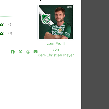
(2)
(
)
(1)
(
)
zum Profil
von
Karl-Christian Meyer