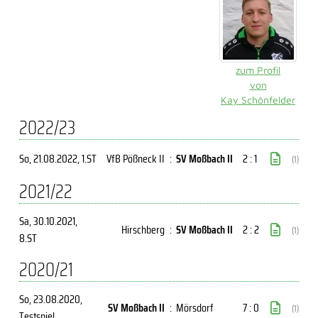
zum Profil
von
Kay Schönfelder
2022/23
So, 21.08.2022
, 1.ST
VfB Pößneck II
:
SV Moßbach II
2 : 1
(1)
2021/22
Sa, 30.10.2021
,
Hirschberg
:
SV Moßbach II
2 : 2
(1)
8.ST
2020/21
So, 23.08.2020
,
SV Moßbach II
:
Mörsdorf
7 : 0
(1)
Testspiel