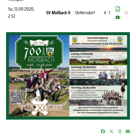
So, 13.09.2020
,
SV Moßbach II
:
Oettersdorf
4 : 1
(1)
2.ST
(
)