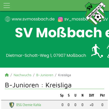
Nachwuchs
B-Junioren
Kreisliga
B-Junioren :
Kreisliga
Sp
S
U
N
Diff
Pkt
BSG Chemie Kahla
0
0
0
0
+0
0