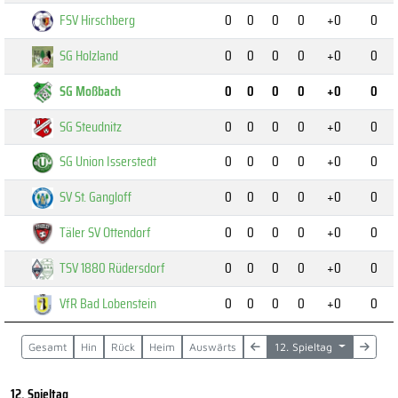
FSV Hirschberg
0
0
0
0
+0
0
SG Holzland
0
0
0
0
+0
0
SG Moßbach
0
0
0
0
+0
0
SG Steudnitz
0
0
0
0
+0
0
SG Union Isserstedt
0
0
0
0
+0
0
SV St. Gangloff
0
0
0
0
+0
0
Täler SV Ottendorf
0
0
0
0
+0
0
TSV 1880 Rüdersdorf
0
0
0
0
+0
0
VfR Bad Lobenstein
0
0
0
0
+0
0
Gesamt
Hin
Rück
Heim
Auswärts
12. Spieltag
12. Spieltag