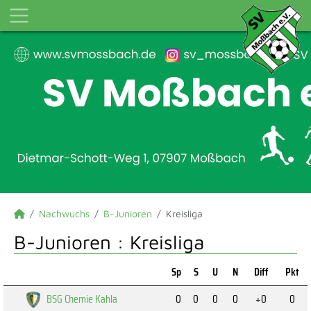
Nachwuchs
B-Junioren
Kreisliga
B-Junioren :
Kreisliga
Sp
S
U
N
Diff
Pkt
BSG Chemie Kahla
0
0
0
0
+0
0