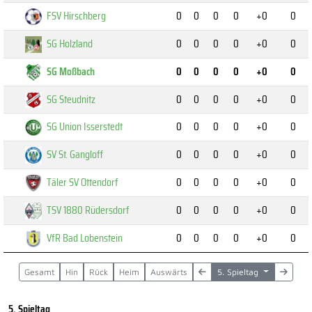
FSV Hirschberg
0
0
0
0
+0
0
SG Holzland
0
0
0
0
+0
0
SG Moßbach
0
0
0
0
+0
0
SG Steudnitz
0
0
0
0
+0
0
SG Union Isserstedt
0
0
0
0
+0
0
SV St. Gangloff
0
0
0
0
+0
0
Täler SV Ottendorf
0
0
0
0
+0
0
TSV 1880 Rüdersdorf
0
0
0
0
+0
0
VfR Bad Lobenstein
0
0
0
0
+0
0
Gesamt
Hin
Rück
Heim
Auswärts
5. Spieltag
5. Spieltag