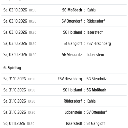
Sa, 03.10.2026
SG Moßbach
:
Kahla
10:30
Sa, 03.10.2026
SV Ottendorf
:
Rüdersdorf
10:30
Sa, 03.10.2026
SG Holzland
:
Isserstedt
10:30
Sa, 03.10.2026
St. Gangloff
:
FSV Hirschberg
10:30
Sa, 03.10.2026
SG Steudnitz
:
Lobenstein
10:30
6. Spieltag
Sa, 31.10.2026
FSV Hirschberg
:
SG Steudnitz
10:30
Sa, 31.10.2026
SG Holzland
:
SG Moßbach
10:30
Sa, 31.10.2026
Rüdersdorf
:
Kahla
10:30
Sa, 31.10.2026
Lobenstein
:
SV Ottendorf
10:30
So, 01.11.2026
Isserstedt
:
St. Gangloff
10:30