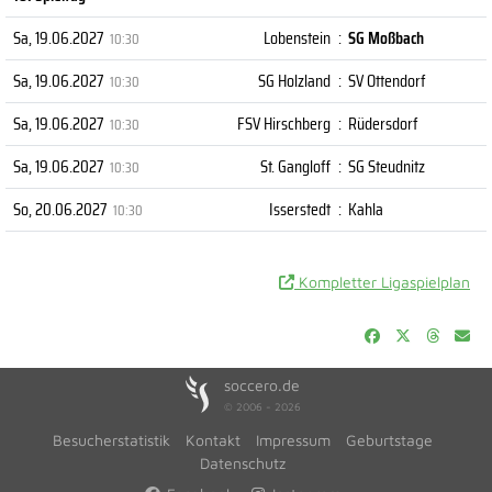
Sa, 19.06.2027
Lobenstein
:
SG Moßbach
10:30
Sa, 19.06.2027
SG Holzland
:
SV Ottendorf
10:30
Sa, 19.06.2027
FSV Hirschberg
:
Rüdersdorf
10:30
Sa, 19.06.2027
St. Gangloff
:
SG Steudnitz
10:30
So, 20.06.2027
Isserstedt
:
Kahla
10:30
Kompletter Ligaspielplan
soccero.de
© 2006 - 2026
Besucherstatistik
Kontakt
Impressum
Geburtstage
Datenschutz