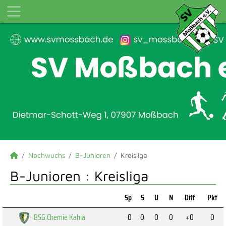
Nachwuchs
B-Junioren
Kreisliga
B-Junioren :
Kreisliga
Sp
S
U
N
Diff
Pkt
BSG Chemie Kahla
0
0
0
0
+0
0