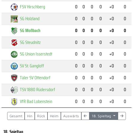
FSV Hirschberg
0
0
0
0
+0
0
SG Holzland
0
0
0
0
+0
0
SG Moßbach
0
0
0
0
+0
0
SG Steudnitz
0
0
0
0
+0
0
SG Union Isserstedt
0
0
0
0
+0
0
SV St. Gangloff
0
0
0
0
+0
0
Täler SV Ottendorf
0
0
0
0
+0
0
TSV 1880 Rüdersdorf
0
0
0
0
+0
0
VfR Bad Lobenstein
0
0
0
0
+0
0
Gesamt
Hin
Rück
Heim
Auswärts
18. Spieltag
18. Spieltag